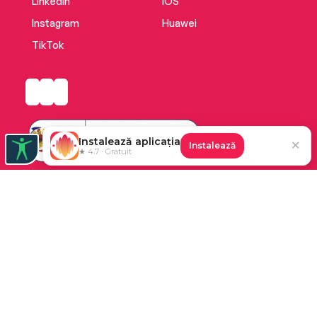
LinkedIn
iOS
Instagram
Huawei
TikTok
Instalează aplicația
✕
Instalează
★ 4.7 · Gratuit
Platforma de audiobooks și books a Cărturești.