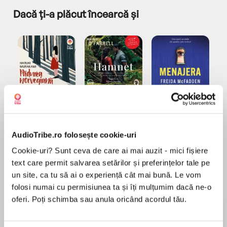
Dacă ți-a plăcut încearcă și
a...
Pădurea norvegiană
Hamnet
Menajera
I
Haruki Murakami
Maggie O'Farrell
Freida McFadden
AudioTribe.ro folosește cookie-uri
Cookie-uri? Sunt ceva de care ai mai auzit - mici fișiere
text care permit salvarea setărilor și preferințelor tale pe
un site, ca tu să ai o experiență cât mai bună. Le vom
folosi numai cu permisiunea ta și îți mulțumim dacă ne-o
Elita de Argint (Elita
Diavolul se îmbracă de
Migdală
oferi. Poți schimba sau anula oricând acordul tău.
de...
la...
Dani Francis
Lauren Weisberger
Sohn Won-pyung