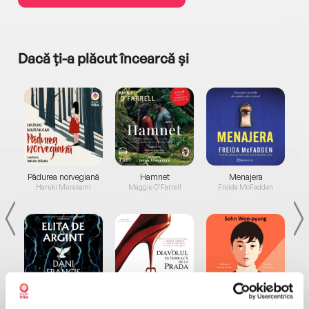
Dacă ți-a plăcut încearcă și
a...
Pădurea norvegiană
Hamnet
Menajera
I
Haruki Murakami
Maggie O'Farrell
Freida McFadden
Elita de Argint (Elita
Diavolul se îmbracă de
Migdală