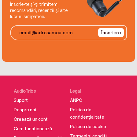
Înscrie-te și-ți trimitem
recomandări, recenzii și alte
lucruri simpatice.
Înscriere
AudioTribe
Legal
Suport
ANPC
Despre noi
Politica de
confidențialitate
Creează un cont
Politica de cookie
Cum funcționează
Termeni și condiții