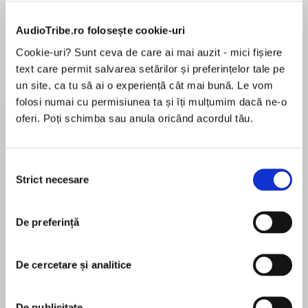
de...
la...
Dani Francis
Lauren Weisberger
Sohn Won-pyung
AudioTribe.ro folosește cookie-uri
Cookie-uri? Sunt ceva de care ai mai auzit - mici fișiere
text care permit salvarea setărilor și preferințelor tale pe
Despre
carte
un site, ca tu să ai o experiență cât mai bună. Le vom
folosi numai cu permisiunea ta și îți mulțumim dacă ne-o
Two governments at the mercy of one assassin.
oferi. Poți schimba sau anula oricând acordul tău.
New York: a woman waits in the shadows, a
Colt .25 in her elegant hand. Her target: Senator
Selecția
Michael Cohan, member of an extremist
Strict necesare
consimțământului
MAI MULT
organization dedicated to destroying the peace
În acest moment nu există recenzii
talks. Run by Britain’s most wanted terrorist,
pentru această carte
Jack Barry, its secret links stretch all the way to
De preferință
the Oval Office.
De cercetare și analitice
Washington: The President calls Blake Johnson,
Jack Higgins
head of secret White House department, ‘the
Basement’. He needs to see him now.
De publicitate