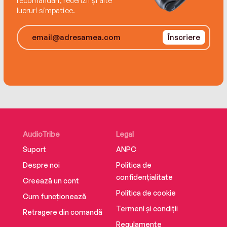
recomandări, recenzii și alte
enough to keep them afloat when they each
lucruri simpatice.
must face their fears?
Înscriere
AudioTribe
Legal
Suport
ANPC
Despre noi
Politica de
confidențialitate
Creează un cont
Politica de cookie
Cum funcționează
Termeni și condiții
Retragere din comandă
Regulamente