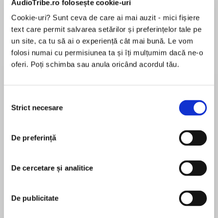
AudioTribe.ro folosește cookie-uri
Cookie-uri? Sunt ceva de care ai mai auzit - mici fișiere
text care permit salvarea setărilor și preferințelor tale pe
Despre
carte
un site, ca tu să ai o experiență cât mai bună. Le vom
folosi numai cu permisiunea ta și îți mulțumim dacă ne-o
Sometimes the best things in life happen when
oferi. Poți schimba sau anula oricând acordul tău.
you dare to get out of your depth.
Selecția
Strict necesare
consimțământului
MAI MULT
Abby lives and works in the heart of the Lake
În acest moment nu există recenzii
District. She splits her time between bringing up
De preferință
pentru această carte
her daughter, working in the Plum Pie Bakery –
and dreaming of the time before her husband,
Ben, left.
De cercetare și analitice
Ellie Wood
De publicitate
Lori is on holiday from the States, hoping to find
Ellie Wood was born and raised in the Lake District
her way to the lake that she’s looked at for years
where she still lives. Passionate about the benefits