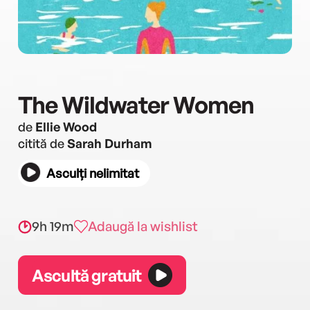
The Wildwater Women
de
Ellie Wood
citită de
Sarah Durham
Asculți nelimitat
9h 19m
Adaugă la wishlist
Ascultă gratuit