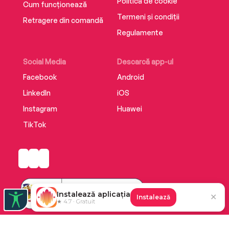
Politica de cookie
Cum funcționează
Termeni și condiții
Retragere din comandă
Regulamente
Social Media
Descarcă app-ul
Facebook
Android
LinkedIn
iOS
Instagram
Huawei
TikTok
Instalează aplicația
✕
Instalează
★ 4.7 · Gratuit