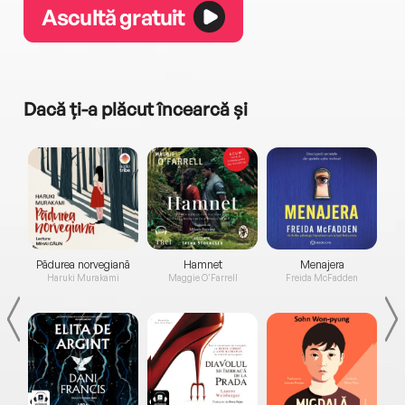
Ascultă gratuit
Dacă ți-a plăcut încearcă și
a...
Pădurea norvegiană
Hamnet
Menajera
I
Haruki Murakami
Maggie O'Farrell
Freida McFadden