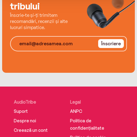
tribului
Înscrie-te și-ți trimitem
recomandări, recenzii și alte
lucruri simpatice.
Înscriere
AudioTribe
Legal
Suport
ANPC
Despre noi
Politica de
confidențialitate
Creează un cont