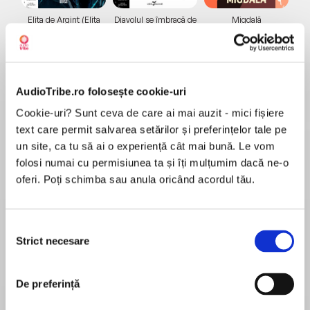
Elita de Argint (Elita
Diavolul se îmbracă de
Migdală
de...
la...
Dani Francis
Lauren Weisberger
Sohn Won-pyung
AudioTribe.ro folosește cookie-uri
Despre
carte
Cookie-uri? Sunt ceva de care ai mai auzit - mici fișiere
text care permit salvarea setărilor și preferințelor tale pe
There is a fine line between privateer and pirate,
un site, ca tu să ai o experiență cât mai bună. Le vom
between friend and foe.
folosi numai cu permisiunea ta și îți mulțumim dacă ne-o
oferi. Poți schimba sau anula oricând acordul tău.
With a beleaguered Britain already facing war
on two fronts – against Napoleon’s armies in
MAI MULT
Europe but also against the young and vigorous
Selecția
În acest moment nu există recenzii
United States – the objective of ship’s surgeon
Strict necesare
consimțământului
pentru această carte
and spy Stephen Maturin is to light the touch
paper of Peruvian revolutionary fervour, all while
Captain Jack Aubrey engages with their many
De preferință
and varied enemies at sea.
Patrick O’Brian