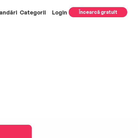
andări
Categorii
Login
Încearcă gratuit