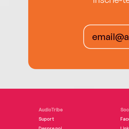
AudioTribe
Soc
Suport
Fac
Despre noi
Lin