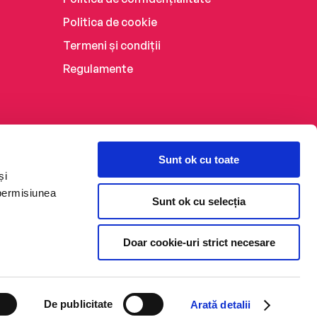
Politica de cookie
Termeni și condiții
Regulamente
Sunt ok cu toate
și
 permisiunea
Sunt ok cu selecția
Doar cookie-uri strict necesare
De publicitate
Arată detalii