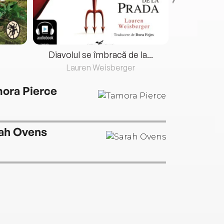
Diavolul se îmbracă de la...
Lauren Weisberger
Fre
ora Pierce
ah Ovens