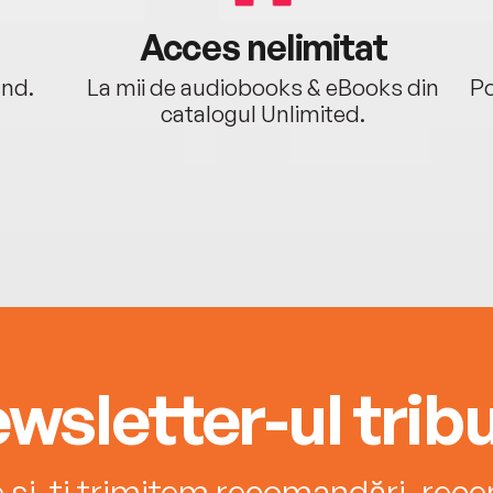
Acces nelimitat
ând.
La mii de audiobooks & eBooks din
Po
catalogul Unlimited.
wsletter-ul tribu
e și-ți trimitem recomandări, recenz