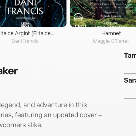
lita de Argint (Elita de...
Hamnet
Dani Francis
Maggie O'Farrell
Tam
aker
Sar
legend, and adventure in this
ies, featuring an updated cover –
wcomers alike.