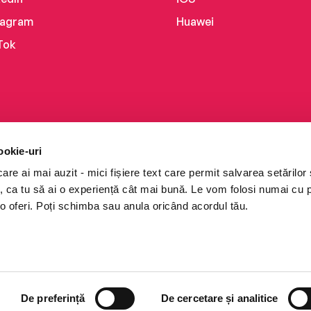
tagram
Huawei
Tok
ookie-uri
re ai mai auzit - mici fișiere text care permit salvarea setărilor 
te, ca tu să ai o experiență cât mai bună. Le vom folosi numai cu
o oferi. Poți schimba sau anula oricând acordul tău.
i books a Cărturești.
e drepturile rezervate.
De preferință
De cercetare și analitice