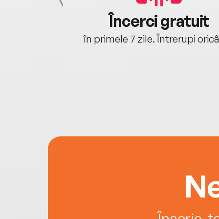
cu tine
Încerci gratuit
oriunde ești.
în primele 7 zile. Întrerupi oric
Ne
Înscrie-t