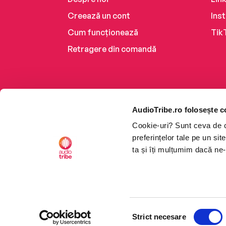
Creează un cont
Ins
Cum funcționează
Tik
Retragere din comandă
AudioTribe.ro folosește c
Cookie-uri? Sunt ceva de ca
preferințelor tale pe un si
ta și îți mulțumim dacă ne-
Platforma de audiobooks ș
Selecția
CTRL+F2
CTRL+F2
©2026 Nemo EPG SRL. Toat
Strict necesare
consimțământului