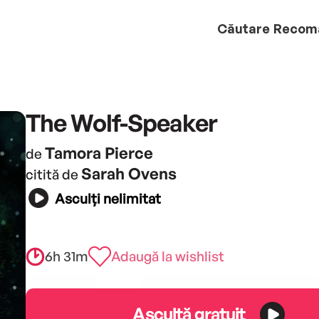
Căutare
Recom
The Wolf-Speaker
Tamora Pierce
de
Sarah Ovens
citită de
Asculți nelimitat
6h 31m
Adaugă la wishlist
Ascultă gratuit