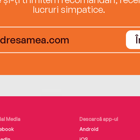
lucruri simpatice.
ial Media
Descarcă app-ul
ebook
Android
kedIn
iOS