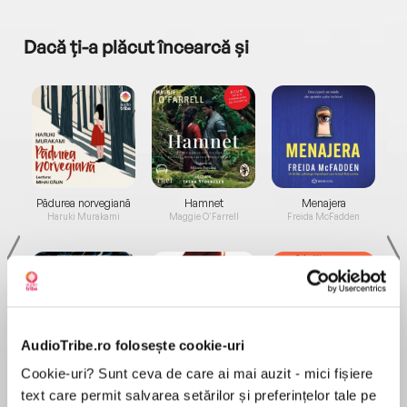
Dacă ți-a plăcut încearcă și
a...
Pădurea norvegiană
Hamnet
Menajera
I
Haruki Murakami
Maggie O'Farrell
Freida McFadden
AudioTribe.ro folosește cookie-uri
Elita de Argint (Elita
Diavolul se îmbracă de
Migdală
Cookie-uri? Sunt ceva de care ai mai auzit - mici fișiere
de...
la...
Dani Francis
Lauren Weisberger
Sohn Won-pyung
text care permit salvarea setărilor și preferințelor tale pe