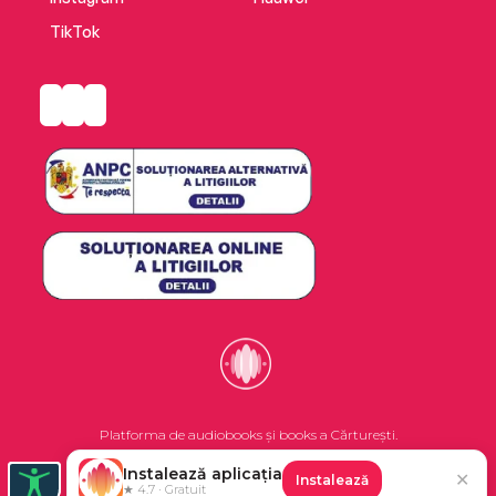
TikTok
Platforma de audiobooks și books a Cărturești.
Instalează aplicația
✕
Instalează
©2026 Nemo EPG SRL. Toate drepturile rezervate.
★ 4.7 · Gratuit