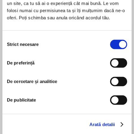
un site, ca tu să ai o experiență cât mai bună. Le vom
folosi numai cu permisiunea ta și îți mulțumim dacă ne-o
oferi. Poți schimba sau anula oricând acordul tău.
Despre
carte
‘A cracking futuristic adventure, told with pace
Selecția
and panache and packed with vivid, shiver-
Strict necesare
consimțământului
inducing description’ Daily Mail
De preferință
‘Read this in one sitting. DEEPLY satisfying.’
MAI MULT
Lucy Mangan
În acest moment nu există recenzii
De cercetare și analitice
pentru această carte
Forget the old days. Forget summer. Forget
warmth.
Tyrell Johnson
De publicitate
Forget anything that doesn’t help you survive
Lynn McBride has learned much since society
collapsed in the face of nuclear war and the
Jayme Mattler
Arată detalii
relentless spread of disease. As memories of