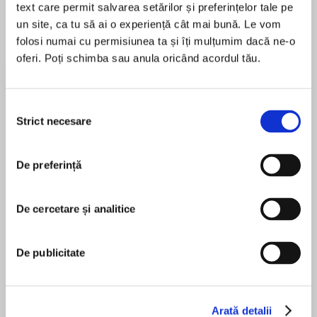
text care permit salvarea setărilor și preferințelor tale pe
un site, ca tu să ai o experiență cât mai bună. Le vom
folosi numai cu permisiunea ta și îți mulțumim dacă ne-o
oferi. Poți schimba sau anula oricând acordul tău.
Despre
carte
She’s out there. Waiting for you.
Selecția
Strict necesare
consimțământului
A haunting read about witchcraft and
De preferință
MAI MULT
superstition from Lisa Hall…
În acest moment nu există recenzii
pentru această carte
De cercetare și analitice
De publicitate
‘Creepy, atmospheric, unnerving and brilliant’
Lisa Hall
Will Dean
Arată detalii