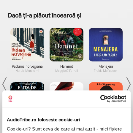
Dacă ți-a plăcut încearcă și
a...
Pădurea norvegiană
Hamnet
Menajera
I
Haruki Murakami
Maggie O'Farrell
Freida McFadden
AudioTribe.ro folosește cookie-uri
Elita de Argint (Elita
Diavolul se îmbracă de
Migdală
de...
la...
Dani Francis
Lauren Weisberger
Sohn Won-pyung
Cookie-uri? Sunt ceva de care ai mai auzit - mici fișiere