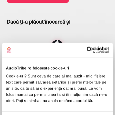
Dacă ți-a plăcut încearcă și
AudioTribe.ro folosește cookie-uri
Cookie-uri? Sunt ceva de care ai mai auzit - mici fișiere
Despre
carte
text care permit salvarea setărilor și preferințelor tale pe
"Star Wars is the ultimate mythological tale of
un site, ca tu să ai o experiență cât mai bună. Le vom
our age, a hero's journey that is a tribute to the
folosi numai cu permisiunea ta și îți mulțumim dacă ne-o
beauty of human freedom as well as an
oferi. Poți schimba sau anula oricând acordul tău.
exploration of its dark complexities. In this gem
of a book, the brilliant Cass Sunstein uses the