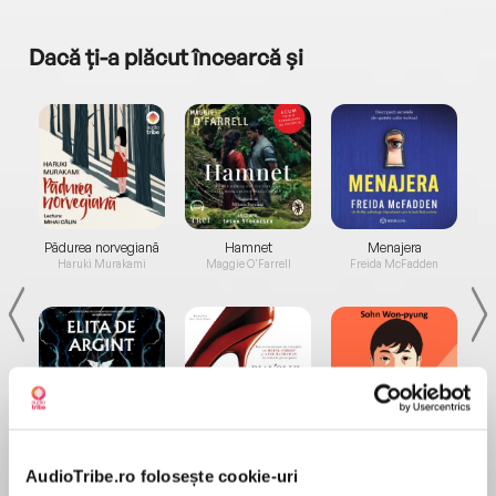
Dacă ți-a plăcut încearcă și
a...
Pădurea norvegiană
Hamnet
Menajera
I
Haruki Murakami
Maggie O'Farrell
Freida McFadden
Elita de Argint (Elita
Diavolul se îmbracă de
Migdală
de...
la...
Dani Francis
Lauren Weisberger
Sohn Won-pyung
AudioTribe.ro folosește cookie-uri