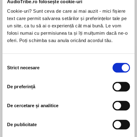
AudioTribe.ro folosește cookie-uri
Cookie-uri? Sunt ceva de care ai mai auzit - mici fișiere
text care permit salvarea setărilor și preferințelor tale pe
Despre
carte
un site, ca tu să ai o experiență cât mai bună. Le vom
folosi numai cu permisiunea ta și îți mulțumim dacă ne-o
In this sensational thriller from the number-one
oferi. Poți schimba sau anula oricând acordul tău.
internationally bestselling author, two sisters
discover that the secrets they keep from each
other prove to be deadly.
Selecția
Strict necesare
consimțământului
MAI MULT
You’ve known her all your life. Or have you?
În acest moment nu există recenzii
De preferință
pentru această carte
Tasha and her older sister Alice may look alike,
but they couldn’t be more different. Tasha’s
married with two children and still lives in their
De cercetare și analitice
hometown near Bristol. Alice is a high-flying
Claire Douglas
scientist who travels the world with her equally
De publicitate
successful husband.
Claire Douglas is the Sunday Times number-one
bestselling author of eleven stand-alone novels,