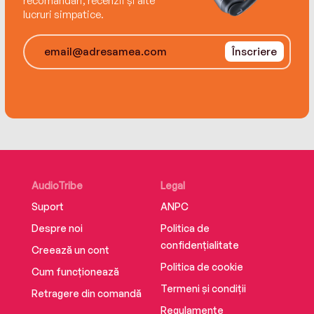
recomandări, recenzii și alte
It was supposed to be you . . .
lucruri simpatice.
Every family has secrets. Some more deadly
Înscriere
than others.
AudioTribe
Legal
Suport
ANPC
Despre noi
Politica de
confidențialitate
Creează un cont
Politica de cookie
Cum funcționează
Termeni și condiții
Retragere din comandă
Regulamente