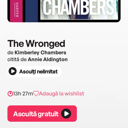
The Wronged
de
Kimberley Chambers
citită de
Annie Aldington
Asculți nelimitat
13h 27m
Adaugă la wishlist
Ascultă gratuit