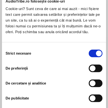
AudioTribe.ro folosește cookie-uri
Cookie-uri? Sunt ceva de care ai mai auzit - mici fișiere
text care permit salvarea setărilor și preferințelor tale pe
Despre
carte
un site, ca tu să ai o experiență cât mai bună. Le vom
folosi numai cu permisiunea ta și îți mulțumim dacă ne-o
With family like this, who needs enemies. . .
oferi. Poți schimba sau anula oricând acordul tău.
There are some families that welcome
newcomers with open arms, then there are the
Selecția
Butlers. An East End family no good girl wants to
Strict necesare
consimțământului
MAI MULT
marry into…
În acest moment nu există recenzii
De preferință
pentru această carte
Jo fell for Vinny Butler’s good looks, but she’s
stood at one graveside too many and now she’s
buried her heart as well.
De cercetare și analitice
Kimberley Chambers
Michael Butler was always the nice one, until he
De publicitate
started running the family business. Nancy is
Sunday Times #1 bestselling author Kimberley
desperate to leave, and though she would never
Chambers lives in Romford and has been, at