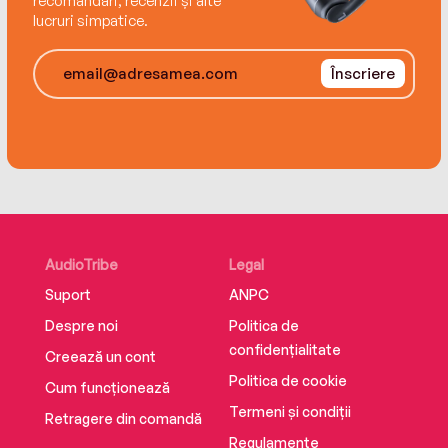
recomandări, recenzii și alte
lucruri simpatice.
Înscriere
AudioTribe
Legal
Suport
ANPC
Despre noi
Politica de
confidențialitate
Creează un cont
Politica de cookie
Cum funcționează
Termeni și condiții
Retragere din comandă
Regulamente