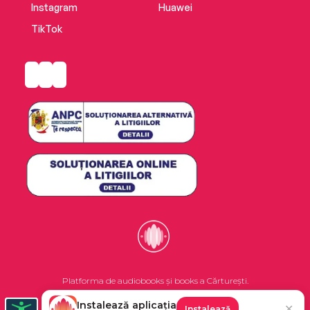
Instagram
Huawei
TikTok
Platforma de audiobooks și books a Cărturești.
Instalează aplicația
✕
Instalează