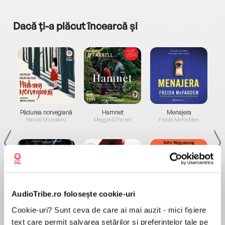
Dacă ți-a plăcut încearcă și
a...
Pădurea norvegiană
Hamnet
Menajera
I
Haruki Murakami
Maggie O'Farrell
Freida McFadden
AudioTribe.ro folosește cookie-uri
Elita de Argint (Elita
Diavolul se îmbracă de
Migdală
Cookie-uri? Sunt ceva de care ai mai auzit - mici fișiere
de...
la...
Dani Francis
Lauren Weisberger
Sohn Won-pyung
text care permit salvarea setărilor și preferințelor tale pe