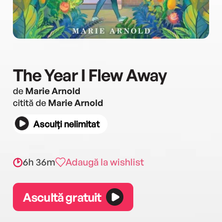
The Year I Flew Away
de
Marie Arnold
citită de
Marie Arnold
Asculți nelimitat
6h 36m
Adaugă la wishlist
Ascultă gratuit