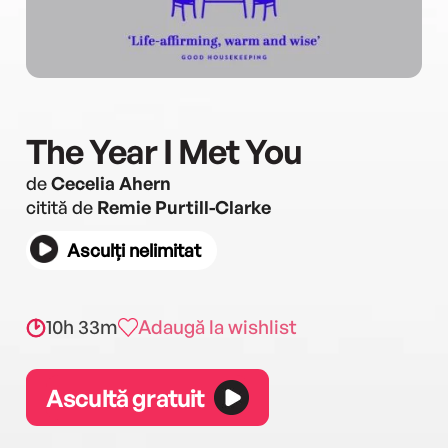
The Year I Met You
de
Cecelia Ahern
citită de
Remie Purtill-Clarke
Asculți nelimitat
10h 33m
Adaugă la wishlist
Ascultă gratuit