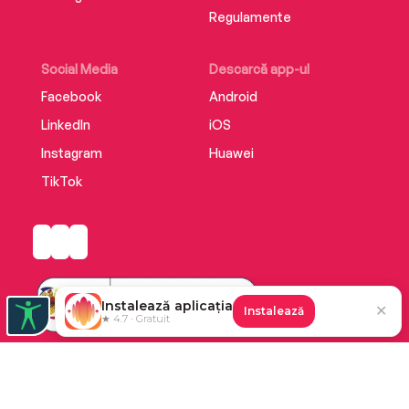
Regulamente
Social Media
Descarcă app-ul
Facebook
Android
LinkedIn
iOS
Instagram
Huawei
TikTok
Instalează aplicația
✕
Instalează
★ 4.7 · Gratuit