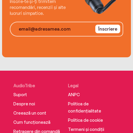
Înscrie-te și-ți trimitem
recomandări, recenzii și alte
lucruri simpatice.
Înscriere
AudioTribe
Legal
Suport
ANPC
Despre noi
Politica de
confidențialitate
Creează un cont
Politica de cookie
Cum funcționează
Termeni și condiții
Retragere din comandă