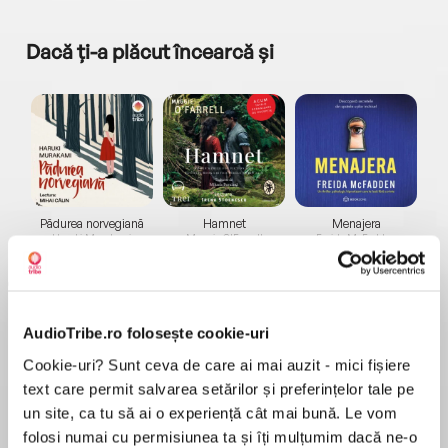
Dacă ți-a plăcut încearcă și
a...
Pădurea norvegiană
Hamnet
Menajera
I
Haruki Murakami
Maggie O'Farrell
Freida McFadden
AudioTribe.ro folosește cookie-uri
Cookie-uri? Sunt ceva de care ai mai auzit - mici fișiere
text care permit salvarea setărilor și preferințelor tale pe
Elita de Argint (Elita
Diavolul se îmbracă de
Migdală
un site, ca tu să ai o experiență cât mai bună. Le vom
de...
la...
Dani Francis
Lauren Weisberger
Sohn Won-pyung
folosi numai cu permisiunea ta și îți mulțumim dacă ne-o