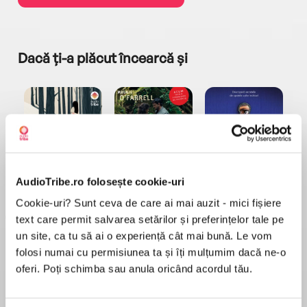
Dacă ți-a plăcut încearcă și
a...
Pădurea norvegiană
Hamnet
Menajera
I
AudioTribe.ro folosește cookie-uri
Haruki Murakami
Maggie O'Farrell
Freida McFadden
Cookie-uri? Sunt ceva de care ai mai auzit - mici fișiere
text care permit salvarea setărilor și preferințelor tale pe
un site, ca tu să ai o experiență cât mai bună. Le vom
folosi numai cu permisiunea ta și îți mulțumim dacă ne-o
oferi. Poți schimba sau anula oricând acordul tău.
Elita de Argint (Elita
Diavolul se îmbracă de
Migdală