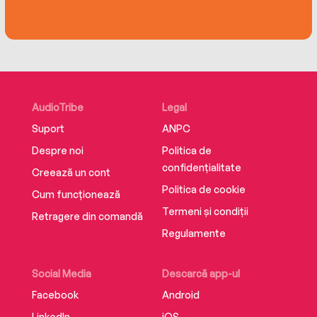
increasingly undeniable accusations, he must
eventually make an impossible choice: continue
fighting or submit to the system of lies
upholding Iran’s power.
Gripping, startling, and masterfully told, Then
the Fish Swallowed Him is a haunting story of
AudioTribe
Legal
life under despotism.
Suport
ANPC
Despre noi
Politica de
confidențialitate
Creează un cont
Politica de cookie
Cum funcționează
Termeni și condiții
Retragere din comandă
Regulamente
Social Media
Descarcă app-ul
Facebook
Android
LinkedIn
iOS