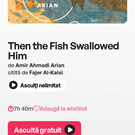
Then the Fish Swallowed
Him
de
Amir Ahmadi Arian
citită de
Fajer Al-Kaisi
Asculți nelimitat
7h 40m
Adaugă la wishlist
Ascultă gratuit