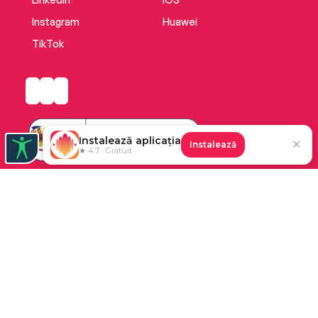
Instagram
Huawei
TikTok
Instalează aplicația
✕
Instalează
★ 4.7 · Gratuit
Platforma de audiobooks și books a Cărturești.