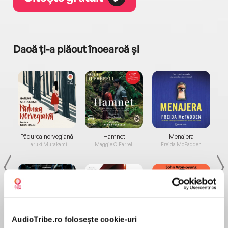
Dacă ți-a plăcut încearcă și
a...
Pădurea norvegiană
Hamnet
Menajera
I
Haruki Murakami
Maggie O'Farrell
Freida McFadden
AudioTribe.ro folosește cookie-uri