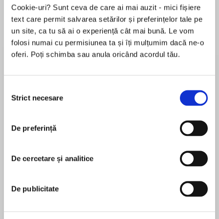
Elita de Argint (Elita
Diavolul se îmbracă de
Migdală
Cookie-uri? Sunt ceva de care ai mai auzit - mici fișiere
de...
la...
Dani Francis
Lauren Weisberger
Sohn Won-pyung
text care permit salvarea setărilor și preferințelor tale pe
un site, ca tu să ai o experiență cât mai bună. Le vom
folosi numai cu permisiunea ta și îți mulțumim dacă ne-o
oferi. Poți schimba sau anula oricând acordul tău.
Despre
carte
BESTSELLER GAUDEAMUS 2022
Selecția
Strict necesare
consimțământului
„O scriitură unică la nivel mondial.“ — Die Zeit
„N-am scris niciodată literatură ca să public
De preferință
MAI MULT
cărți, ci ca să trăiesc în ele. Fiecare carte a fost
În acest moment nu există recenzii
pentru mine o lume nouă și specială, o
De cercetare și analitice
pentru această carte
experiență nouă ca o nouă îndrăgostire sau ca o
nouă călătorie (da, uneori și ca o nouă boală).
Mircea Cartarescu
De publicitate
Am trăit, scriind Theodoros, povești de
MIRCEA CĂRTĂRESCU s-a născut pe 1 iunie 1956,
dragoste, povești eroice, povești atroce,
în Bucureşti. A absolvit Facultatea de Limba şi