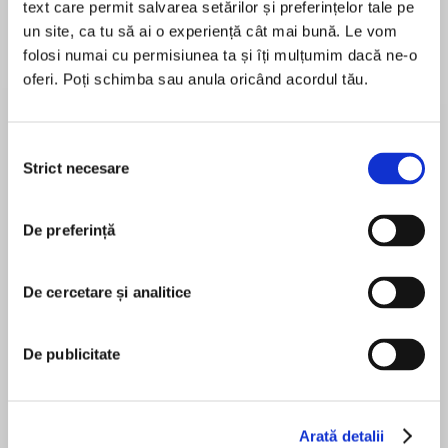
text care permit salvarea setărilor și preferințelor tale pe
un site, ca tu să ai o experiență cât mai bună. Le vom
Elita de Argint (Elita
Diavolul se îmbracă de
Migdală
folosi numai cu permisiunea ta și îți mulțumim dacă ne-o
de...
la...
Dani Francis
Lauren Weisberger
Sohn Won-pyung
oferi. Poți schimba sau anula oricând acordul tău.
Selecția
Despre
carte
Strict necesare
consimțământului
NATIONAL BESTSELLER FROM ACCLAIMED
AUTHOR WAYNE DYER
De preferință
In this inspiring book, bestselling author Wayne
De cercetare și analitice
Dyer draws from various spiritual traditions to
MAI MULT
help us unplug from the material world and
În acest moment nu există recenzii
awaken to the divine with.
De publicitate
pentru această carte
With his trademark wit, wisdom, and humor,
bestselling author Wayne Dyer offers
Arată detalii
compelling testimony on the power of love,