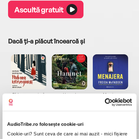
Ascultă gratuit
Dacă ți-a plăcut încearcă și
a...
Pădurea norvegiană
Hamnet
Menajera
I
Haruki Murakami
Maggie O'Farrell
Freida McFadden
AudioTribe.ro folosește cookie-uri
Cookie-uri? Sunt ceva de care ai mai auzit - mici fișiere