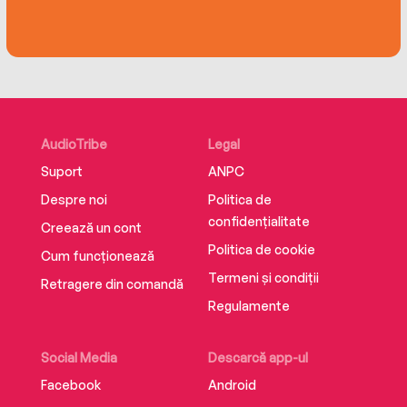
Profound and thought provoking, yet filled with
pragmatic advice,There's a Spiritual Solution to
Every Problemis a book about self-awareness
and tapping the healing energy within all of us.
As Dyer writes, "Thinking is the source of
problems. Your heart holds the answer to
AudioTribe
Legal
solving them.
Suport
ANPC
Despre noi
Politica de
confidențialitate
Creează un cont
Politica de cookie
Cum funcționează
Termeni și condiții
Retragere din comandă
Regulamente
Social Media
Descarcă app-ul
Facebook
Android