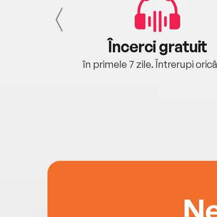
cu tine
Încerci gratuit
oriunde ești.
în primele 7 zile. Întrerupi oric
Ne