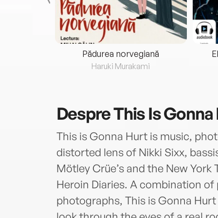
eria...
Pădurea norvegiană
E
ris
Haruki Murakami
Despre
This Is Gonna
This is Gonna Hurt is music, phot
distorted lens of Nikki Sixx, bass
Mötley Crüe’s and the New York T
Heroin Diaries. A combination of
photographs, This is Gonna Hurt i
look through the eyes of a real ro