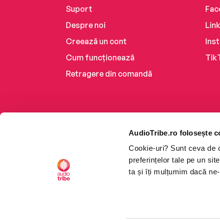
Suport
Fac
Despre noi
Lin
Creează un cont
Ins
Cum funcționează
Tik
Retragere din comandă
AudioTribe.ro folosește c
Cookie-uri? Sunt ceva de ca
preferințelor tale pe un si
ta și îți mulțumim dacă ne-
Platforma de audiobooks ș