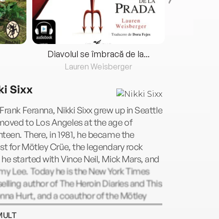
Diavolul se îmbracă de la...
Lauren Weisberger
Fre
ki Sixx
Frank Feranna, Nikki Sixx grew up in Seattle
moved to Los Angeles at the age of
teen. There, in 1981, he became the
st for Mötley Crüe, the legendary rock
he started with Vince Neil, Mick Mars, and
y Lee. Today he is the New York Times
elling author of The Heroin Diaries and This
nna Hurt, and a coauthor of the Mötley
book, The Dirt. Nikki Sixx is also a
MULT