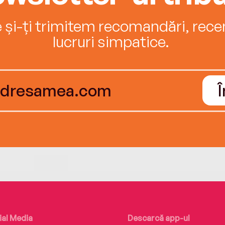
e și-ți trimitem recomandări, recenz
lucruri simpatice.
ial Media
Descarcă app-ul