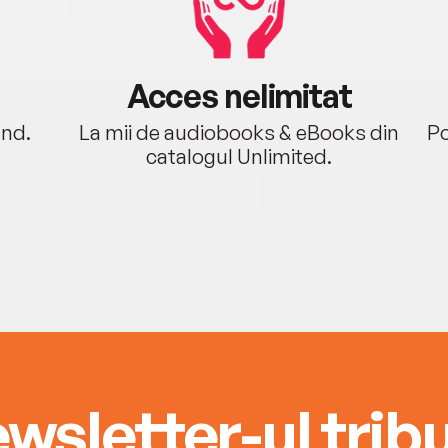
Acces nelimitat
ând.
La mii de audiobooks & eBooks din
Po
catalogul Unlimited.
wsletter-ul tribu