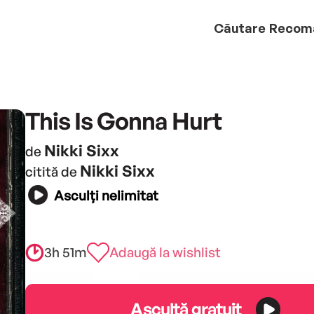
Căutare
Recom
This Is Gonna Hurt
Nikki Sixx
de
Nikki Sixx
citită de
Asculți nelimitat
3h 51m
Adaugă la wishlist
Ascultă gratuit