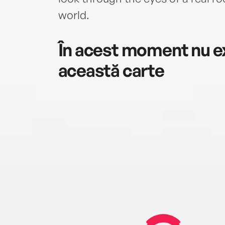
world.
În acest moment nu ex
această carte