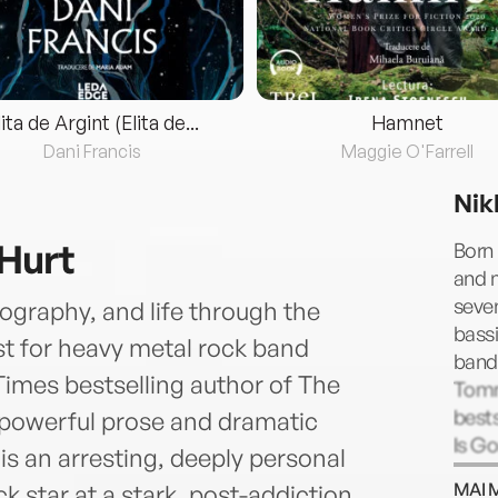
lita de Argint (Elita de...
Hamnet
Dani Francis
Maggie O'Farrell
Nik
 Hurt
Born 
and 
seven
ography, and life through the
bassi
ist for heavy metal rock band
band 
imes bestselling author of The
Tomm
bests
 powerful prose and dramatic
Is Go
s an arresting, deeply personal
Crüe 
MAI 
ck star at a stark, post-addiction