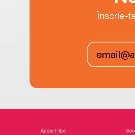
Înscrie-t
AudioTribe
Soc