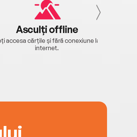
Asculți offline
Aj
ți accesa cărțile și fără conexiune la
Ascultă a
internet.
lui