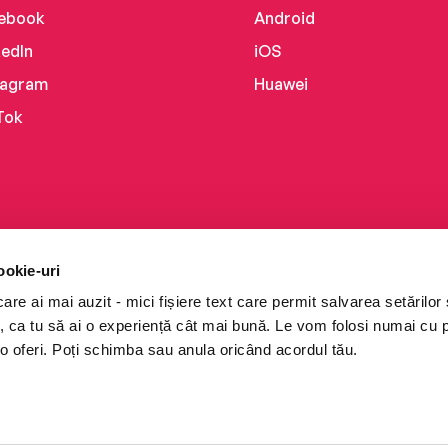
ebook
Android
kedIn
iOS
tagram
Huawei
Tok
ookie-uri
re ai mai auzit - mici fișiere text care permit salvarea setărilor 
te, ca tu să ai o experiență cât mai bună. Le vom folosi numai cu
o oferi. Poți schimba sau anula oricând acordul tău.
i books a Cărturești.