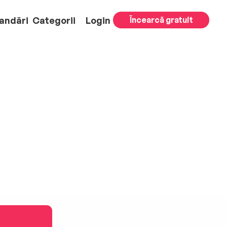
andări
Categorii
Login
Încearcă gratuit