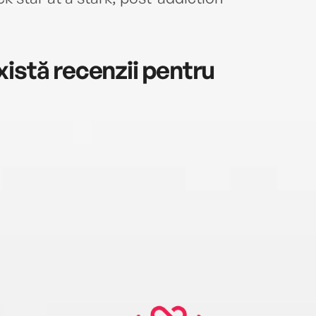
natio
write
memb
istă recenzii pentru