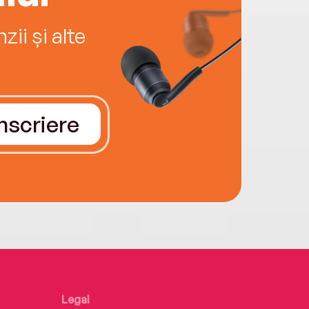
ii și alte
Înscriere
Legal