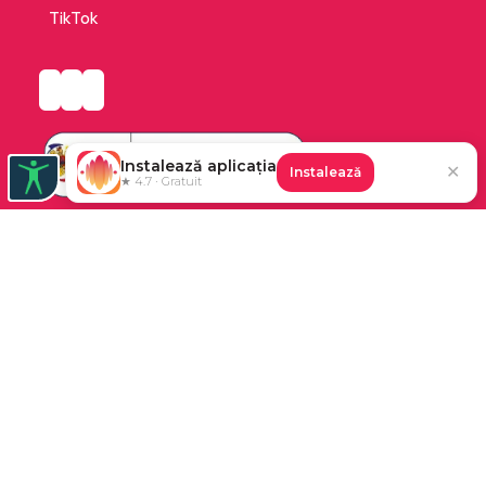
TikTok
Instalează aplicația
✕
Instalează
★ 4.7 · Gratuit
Platforma de audiobooks și books a Cărturești.
©2026 Nemo EPG SRL. Toate drepturile rezervate.