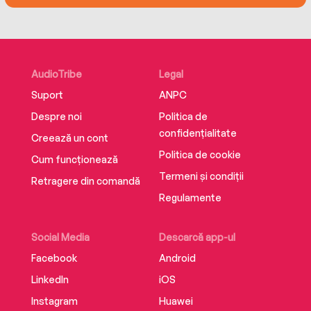
Timely, enlightening, and wickedly sharp,This Is
Majorplaces black women at the center—no
longer silenced, no longer the minority.
AudioTribe
Legal
Suport
ANPC
Despre noi
Politica de
confidențialitate
Creează un cont
Politica de cookie
Cum funcționează
Termeni și condiții
Retragere din comandă
Regulamente
Social Media
Descarcă app-ul
Facebook
Android
LinkedIn
iOS
Instagram
Huawei