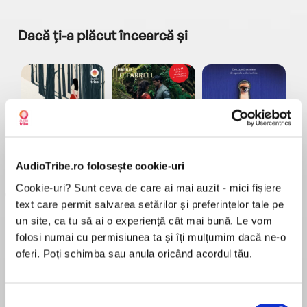
Dacă ți-a plăcut încearcă și
a...
Pădurea norvegiană
Hamnet
Menajera
I
Haruki Murakami
Maggie O'Farrell
Freida McFadden
AudioTribe.ro folosește cookie-uri
Cookie-uri? Sunt ceva de care ai mai auzit - mici fișiere
text care permit salvarea setărilor și preferințelor tale pe
un site, ca tu să ai o experiență cât mai bună. Le vom
folosi numai cu permisiunea ta și îți mulțumim dacă ne-o
oferi. Poți schimba sau anula oricând acordul tău.
Elita de Argint (Elita
Diavolul se îmbracă de
Migdală
de...
la...
Dani Francis
Lauren Weisberger
Sohn Won-pyung
Selecția