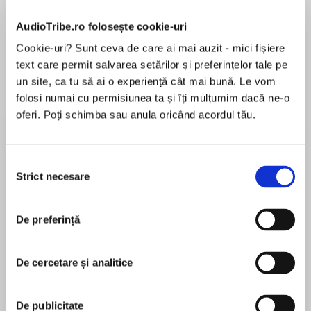
Elita de Argint (Elita
Diavolul se îmbracă de
Migdală
AudioTribe.ro folosește cookie-uri
de...
la...
Dani Francis
Lauren Weisberger
Sohn Won-pyung
Cookie-uri? Sunt ceva de care ai mai auzit - mici fișiere
text care permit salvarea setărilor și preferințelor tale pe
un site, ca tu să ai o experiență cât mai bună. Le vom
folosi numai cu permisiunea ta și îți mulțumim dacă ne-o
Despre
carte
oferi. Poți schimba sau anula oricând acordul tău.
“Expect from a Karin Slaughter crime thriller . . .
just the right amount of twists, turns, shocks,
Selecția
surprises and domestic thrill and shrill.”—Parade
Strict necesare
consimțământului
The next thrilling suspense featuring Will Trent
MAI MULT
and Sara Linton from Karin Slaughter,New York
De preferință
În acest moment nu există recenzii
Timesbestselling author ofPretty GirlsandAfter
pentru această carte
That Night
De cercetare și analitice
Everyone here is a liar, but only one of us is a
killer…
Karin Slaughter
De publicitate