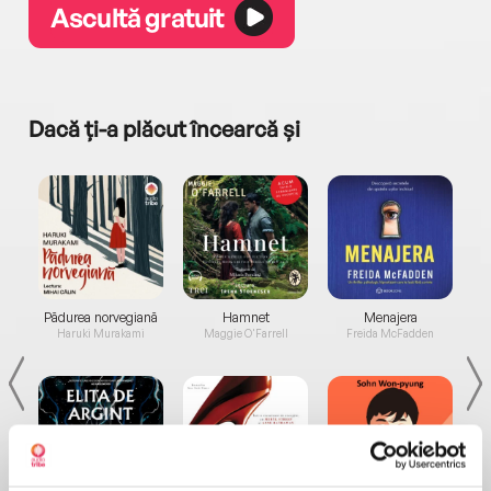
Ascultă gratuit
Dacă ți-a plăcut încearcă și
a...
Pădurea norvegiană
Hamnet
Menajera
I
Haruki Murakami
Maggie O'Farrell
Freida McFadden