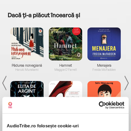
Dacă ți-a plăcut încearcă și
a...
Pădurea norvegiană
Hamnet
Menajera
I
Haruki Murakami
Maggie O'Farrell
Freida McFadden
Elita de Argint (Elita
Diavolul se îmbracă de
Migdală
de...
la...
Dani Francis
Lauren Weisberger
Sohn Won-pyung
AudioTribe.ro folosește cookie-uri