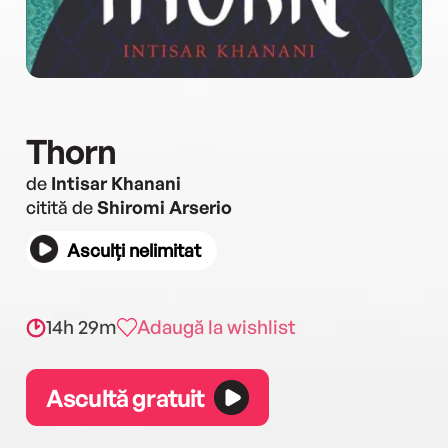
Thorn
de
Intisar Khanani
citită de
Shiromi Arserio
Asculți nelimitat
14h 29m
Adaugă la wishlist
Ascultă gratuit