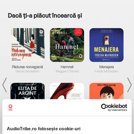
Dacă ți-a plăcut încearcă și
a...
Pădurea norvegiană
Hamnet
Menajera
I
Haruki Murakami
Maggie O'Farrell
Freida McFadden
Elita de Argint (Elita
Diavolul se îmbracă de
Migdală
de...
la...
Dani Francis
Lauren Weisberger
Sohn Won-pyung
AudioTribe.ro folosește cookie-uri