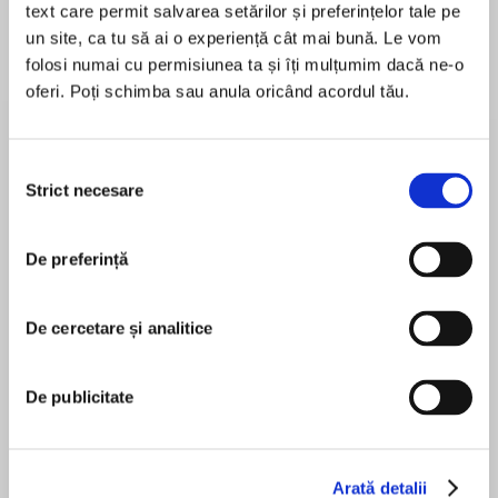
text care permit salvarea setărilor și preferințelor tale pe
un site, ca tu să ai o experiență cât mai bună. Le vom
folosi numai cu permisiunea ta și îți mulțumim dacă ne-o
oferi. Poți schimba sau anula oricând acordul tău.
Despre
carte
‘Abdullah’s legal thrillers make John Grisham
seem like a maiden aunt’ Sunday Times Crime
Selecția
Club
Strict necesare
consimțământului
De preferință
MAI MULT
‘Intelligent, clever, poignant, sharp, and
În acest moment nu există recenzii
thought-provoking, right through to the perfect
pentru această carte
final line. Another sure hit for Kia Abdullah’
De cercetare și analitice
Andrea Mara
De publicitate
Kia Abdullah
‘Brilliantly pacey and wonderfully written with a
lovely big twist. Highly recommended’ Neil
Lancaster
Arată detalii