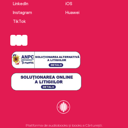
higher, it's clear that a reckoning is coming…
LinkedIn
iOS
And someone is going to get hurt.
Instagram
Huawei
TikTok
A gripping thriller about nightmare neighbours,
Those People Next Door explores the loss of
innocence and how far we’re prepared to go to
defend ourselves and the people we love.
* * *
Praise for Those People Next Door:
Platforma de audiobooks și books a Cărturești.