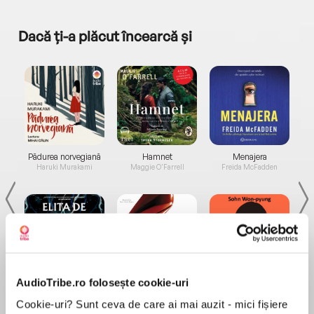
Dacă ți-a plăcut încearcă și
a...
Pădurea norvegiană
Hamnet
Menajera
I
Haruki Murakami
Maggie O'Farrell
Freida McFadden
AudioTribe.ro folosește cookie-uri
Elita de Argint (Elita
Diavolul se îmbracă de
Migdală
de...
la...
Dani Francis
Lauren Weisberger
Sohn Won-pyung
Cookie-uri? Sunt ceva de care ai mai auzit - mici fișiere