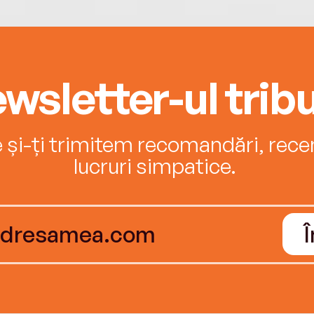
wsletter-ul tribu
e și-ți trimitem recomandări, recenz
lucruri simpatice.