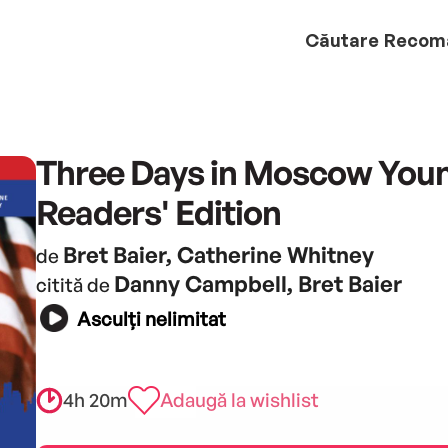
Căutare
Recom
Three Days in Moscow You
Readers' Edition
Bret Baier, Catherine Whitney
de
Danny Campbell, Bret Baier
citită de
Asculți nelimitat
4h 20m
Adaugă la wishlist