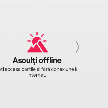
Asculți offline
Aj
ți accesa cărțile și fără conexiune la
Ascultă a
internet.