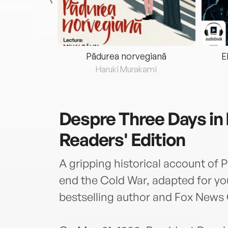
eria...
Pădurea norvegiană
E
ris
Haruki Murakami
Despre
Three Days i
Readers' Edition
A gripping historical account of 
end the Cold War, adapted for yo
bestselling author and Fox News