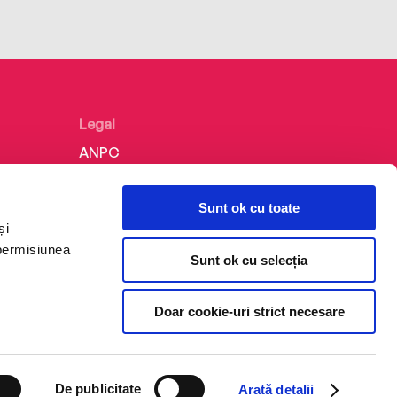
Legal
ANPC
Politica de confidențialitate
Sunt ok cu toate
Politica de cookie
și
Termeni și condiții
 permisiunea
Sunt ok cu selecția
Regulamente
Doar cookie-uri strict necesare
De publicitate
Arată detalii