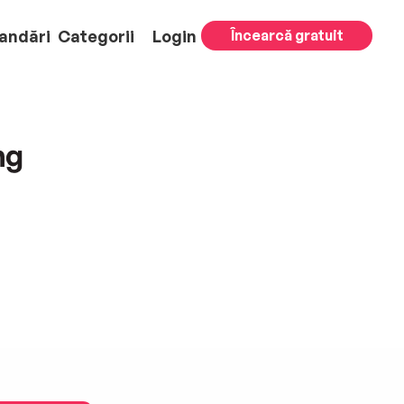
andări
Categorii
Login
Încearcă gratuit
ng