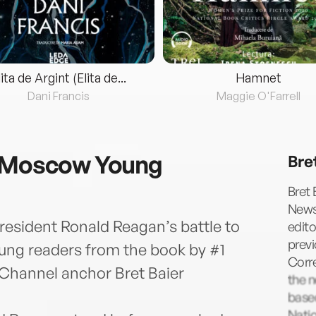
lita de Argint (Elita de...
Hamnet
Dani Francis
Maggie O'Farrell
n Moscow Young
Bre
Bret 
News
President Ronald Reagan’s battle to
edito
previ
ung readers from the book by #1
Corr
 Channel anchor Bret Baier
the 
based
Natio