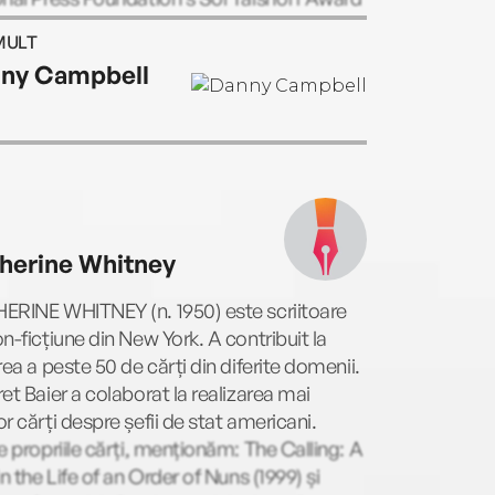
xcellence in Broadcast Journalism, Baier is
MULT
uthor of six New York Times bestsellers,
ny Campbell
ding To Rescue the Constitution: George
ington and the Fragile American
iment and Three Days at the Brink: FDR’s
g Gamble to Win WWII. He lives with his
y in Washington, DC.
herine Whitney
ERINE WHITNEY (n. 1950) este scriitoare
n-ficțiune din New York. A contribuit la
rea a peste 50 de cărți din diferite domenii.
et Baier a colaborat la realizarea mai
r cărți despre șefii de stat americani.
e propriile cărți, menționăm: The Calling: A
in the Life of an Order of Nuns (1999) și