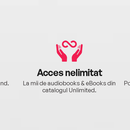
Acces nelimitat
ând.
La mii de audiobooks & eBooks din
Po
catalogul Unlimited.