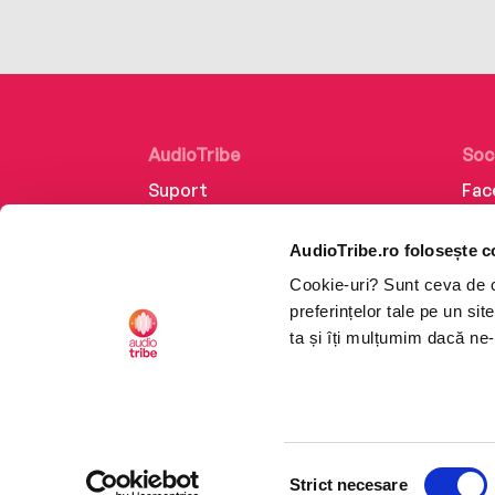
AudioTribe
Soc
Suport
Fac
Despre noi
Lin
AudioTribe.ro folosește c
Creează un cont
Ins
Cookie-uri? Sunt ceva de ca
Cum funcționează
Tik
preferințelor tale pe un si
Retragere din comandă
ta și îți mulțumim dacă ne-
Selecția
CTRL+F2
CTRL+F2
Strict necesare