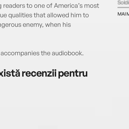
Sold
g readers to one of America’s most
of Am
e qualities that allowed him to
MAI 
ngerous enemy, when his
accompanies the audiobook.
istă recenzii pentru