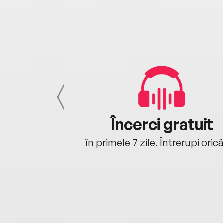
cu tine
Încerci gratuit
oriunde ești.
în primele 7 zile. Întrerupi oric