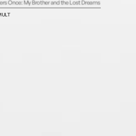
iers Once: My Brother and the Lost Dreams
ericaʼs Veterans (2009).
MULT