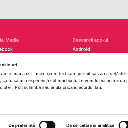
ial Media
Descarcă app-ul
ebook
Android
kedIn
iOS
ookie-uri
tagram
Huawei
re ai mai auzit - mici fișiere text care permit salvarea setărilor 
Tok
te, ca tu să ai o experiență cât mai bună. Le vom folosi numai cu
o oferi. Poți schimba sau anula oricând acordul tău.
De preferință
De cercetare și analitice