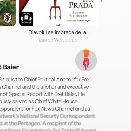
Diavolul se îmbracă de la...
Lauren Weisberger
Fre
t Baier
Baier is the Chief Political Anchor for Fox
 Channel and the anchor and executive
r of Special Report with Bret Baier. He
ously served as Chief White House
espondent for Fox News Channel and as
network’s National Security Correspondent
 at the Pentagon. A recipient of the
nal Press Foundation’s Sol Taishoff Award