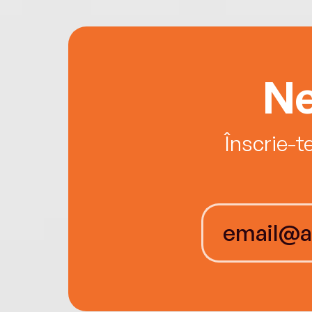
Ne
Înscrie-t