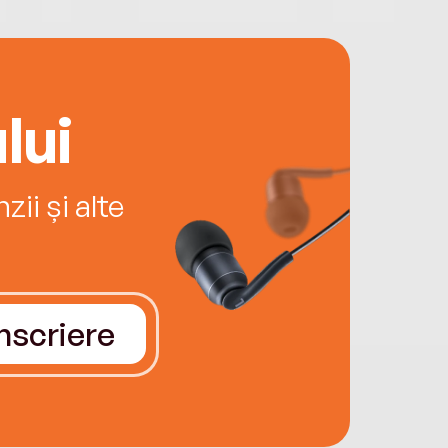
lui
ii și alte
Înscriere