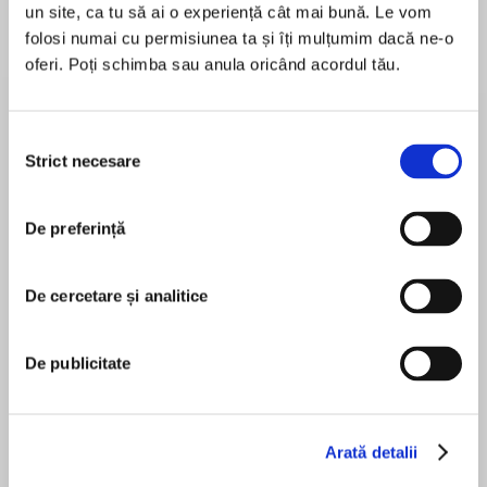
un site, ca tu să ai o experiență cât mai bună. Le vom
folosi numai cu permisiunea ta și îți mulțumim dacă ne-o
oferi. Poți schimba sau anula oricând acordul tău.
Despre
carte
A remarkable collaboration – that brings
Selecția
together giants of the picture book world – to
Strict necesare
consimțământului
create a funny, anarchic and utterly delightful
picture book. A classic of the future.
De preferință
MAI MULT
În acest moment nu există recenzii
De cercetare și analitice
pentru această carte
Hilariously read by Olivia Colman.
Quentin Blake
De publicitate
Hilda Snibbs had three little monkeys. Their
names were Tim and Sam and Lulu. They were
Olivia Colman
Arată detalii
very lively…