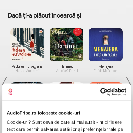
Dacă ți-a plăcut încearcă și
a...
Pădurea norvegiană
Hamnet
Menajera
I
Haruki Murakami
Maggie O'Farrell
Freida McFadden
AudioTribe.ro folosește cookie-uri
Elita de Argint (Elita
Diavolul se îmbracă de
Migdală
Cookie-uri? Sunt ceva de care ai mai auzit - mici fișiere
de...
la...
Dani Francis
Lauren Weisberger
Sohn Won-pyung
text care permit salvarea setărilor și preferințelor tale pe