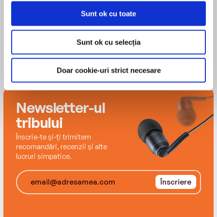
Sunt ok cu toate
Sunt ok cu selecția
Doar cookie-uri strict necesare
Newsletter-ul
tribului
Înscrie-te și-ți trimitem
recomandări, recenzii și alte
lucruri simpatice.
Înscriere