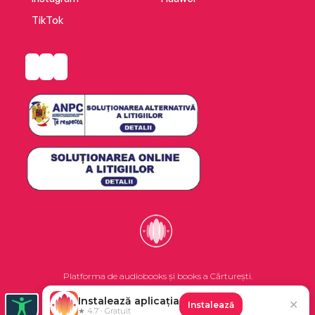
TikTok
Platforma de audiobooks și books a Cărturești.
Instalează aplicația
✕
Instalează
©2026 Nemo EPG SRL. Toate drepturile rezervate.
★ 4.7 · Gratuit