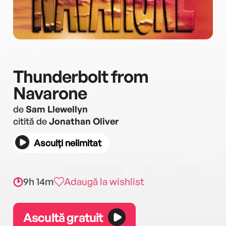
Thunderbolt from
Navarone
de
Sam Llewellyn
citită de
Jonathan Oliver
Asculți nelimitat
9h 14m
Adaugă la wishlist
Ascultă gratuit