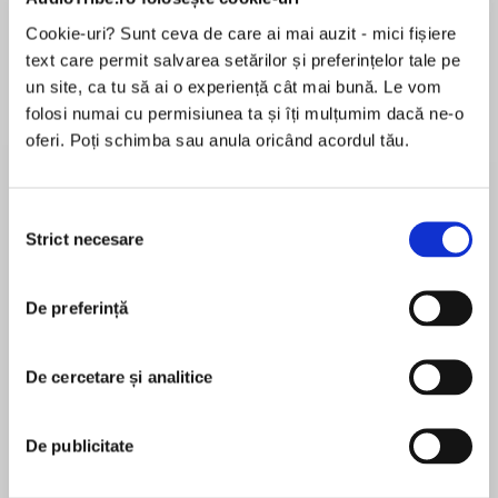
de...
la...
Dani Francis
Lauren Weisberger
Sohn Won-pyung
Cookie-uri? Sunt ceva de care ai mai auzit - mici fișiere
text care permit salvarea setărilor și preferințelor tale pe
un site, ca tu să ai o experiență cât mai bună. Le vom
folosi numai cu permisiunea ta și îți mulțumim dacă ne-o
Despre
carte
oferi. Poți schimba sau anula oricând acordul tău.
Following on in Alistair MacLean’s footsteps,
Sam Llewellyn, an enthralling storyteller in his
Selecția
own right, has produced another riveting sequel
Strict necesare
consimțământului
to the classic adventures The Guns of Navarone
and Force 10 From Navarone
MAI MULT
De preferință
În acest moment nu există recenzii
Mallory, Andrea and Miller reunite for another
pentru această carte
enthralling adventure, following on from their
De cercetare și analitice
escapades in The Guns of Navarone, Force 10
Sam Llewellyn
from Navarone, and Sam Lewellyn’s other
successful sequel to MacLean’s classic war-
De publicitate
Sam Llewellyn is the author of several hugely
time adventure novels, Storm Force from
successful nautical thrillers, including ‘Hell Bay’
Navarone.