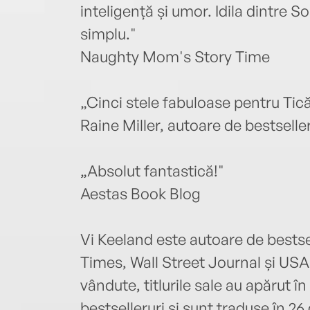
inteligență și umor. Idila dintre 
simplu."
Naughty Mom's Story Time
„Cinci stele fabuloase pentru Tică
Raine Miller, autoare de bestsell
„Absolut fantastică!"
Aestas Book Blog
Vi Keeland este autoare de bestsel
Times, Wall Street Journal și US
vândute, titlurile sale au apărut în
bestselleruri și sunt traduse în 26