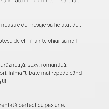
 în fața biroului în care se lăfăia
oastre de mesaje să fie atât de...
sc de el – înainte chiar să ne fi
ndrăzneață, sexy, romantică,
fiori, inima îți bate mai repede când
ti!"
entată perfect cu pasiune,