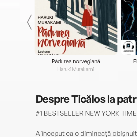
eria...
Pădurea norvegiană
E
ris
Haruki Murakami
Despre
Ticălos la pat
#1 BESTSELLER NEW YORK TIM
A început ca o dimineață obișnui