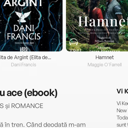
lita de Argint (Elita de...
Hamnet
Dani Francis
Maggie O'Farrell
ru ace (ebook)
Vi 
Vi Ke
ES și ROMANCE
New Y
Today
tă în tren. Când deodată m-am
sunt 