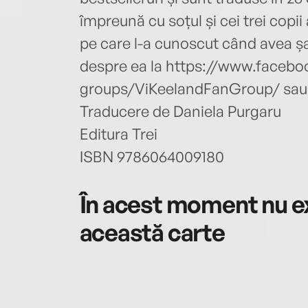
împreună cu soțul și cei trei copii a
pe care l-a cunoscut când avea șa
despre ea la https://www.faceb
groups/ViKeelandFanGroup/ sau 
Traducere de Daniela Purgaru
Editura Trei
ISBN 9786064009180
În acest moment nu ex
această carte