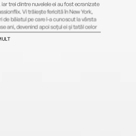
, iar trei dintre nuvelele ei au fost ecranizate
ssionflix. Vi trăiește fericită în New York,
ri de băiatul pe care l-a cunoscut la vârsta
se ani, devenind apoi soțul ei și tatăl celor
opii ai lor.
MULT