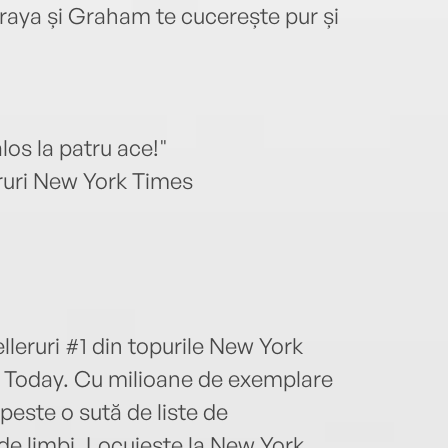
Soraya și Graham te cucerește pur și
los la patru ace!"
eruri New York Times
leruri #1 din topurile New York
A Today. Cu milioane de exemplare
 peste o sută de liste de
 de limbi. Locuiește la New York