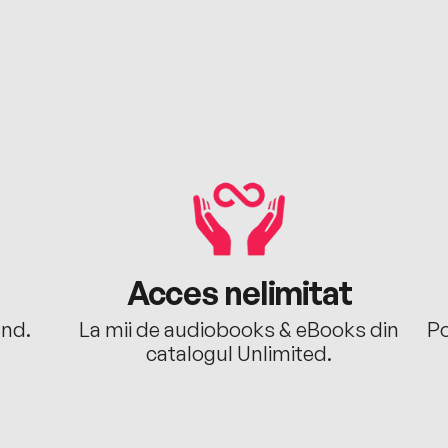
Acces nelimitat
ând.
La mii de audiobooks & eBooks din
Po
catalogul Unlimited.