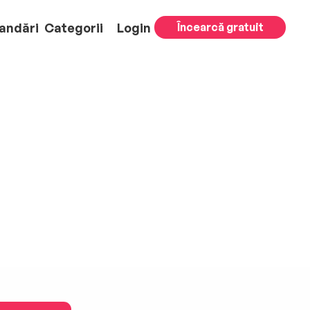
andări
Categorii
Login
Încearcă gratuit