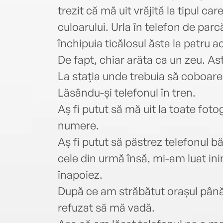
trezit că mă uit vrăjită la tipul ca
culoarului. Urla în telefon de parcă
închipuia ticălosul ăsta la patru
De fapt, chiar arăta ca un zeu. As
La stația unde trebuia să coboare, 
Lăsându-și telefonul în tren.
Aș fi putut să mă uit la toate fotogr
numere.
Aș fi putut să păstrez telefonul băr
cele din urmă însă, mi-am luat ini
înapoiez.
După ce am străbătut orașul până
refuzat să mă vadă.