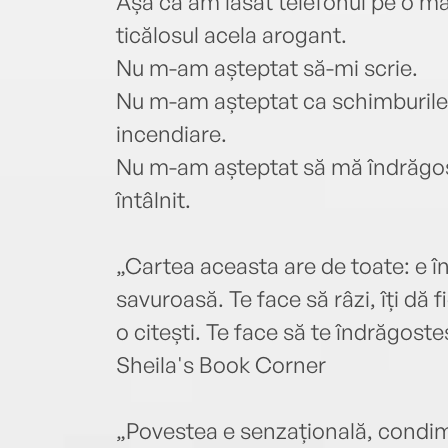
Așa că am lăsat telefonul pe o masă
ticălosul acela arogant.
Nu m-am așteptat să-mi scrie.
Nu m-am așteptat ca schimburile n
incendiare.
Nu m-am așteptat să mă îndrăgoste
întâlnit.
„Cartea aceasta are de toate: e î
savuroasă. Te face să râzi, îți dă 
o citești. Te face să te îndrăgosteș
Sheila's Book Corner
„Povestea e senzațională, condim