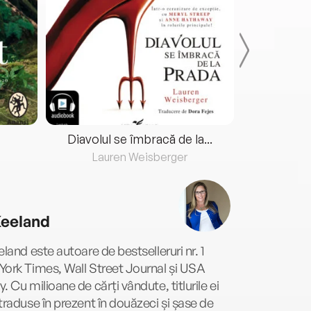
Diavolul se îmbracă de la...
Lauren Weisberger
Fre
Keeland
eland este autoare de bestselleruri nr. 1
ork Times, Wall Street Journal și USA
. Cu milioane de cărți vândute, titlurile ei
traduse în prezent în douăzeci și șase de