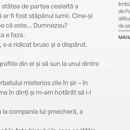
limbi
re stătea de partea cealaltă a
de Pa
 ar fi fost stăpânul lumii. Cine-și
alătu
 ace că este… Dumnezeu?
de șa
trei c
ta e faza.
MAI 
s-a ridicat brusc și a dispărut.
afiile din el și să sun la unul dintre
batului misterios zile în șir – în
ma în dinți și m-am hotărât să i-l
 la compania lui șmecheră, a