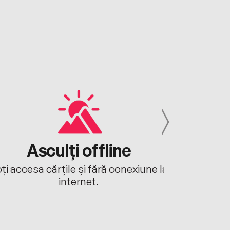
Asculți offline
Aj
ți accesa cărțile și fără conexiune la
Ascultă a
internet.