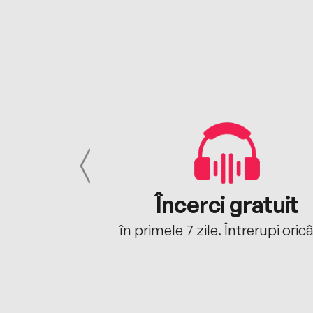
cu tine
Încerci gratuit
oriunde ești.
în primele 7 zile. Întrerupi oric