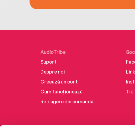
AudioTribe
Soc
Suport
Fac
Despre noi
Lin
Creează un cont
Ins
Cum funcționează
Tik
Retragere din comandă