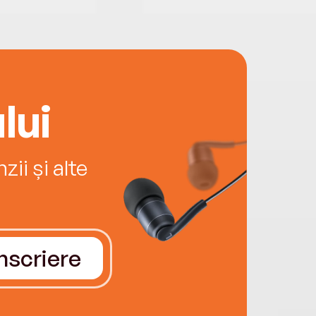
lui
ii și alte
Înscriere