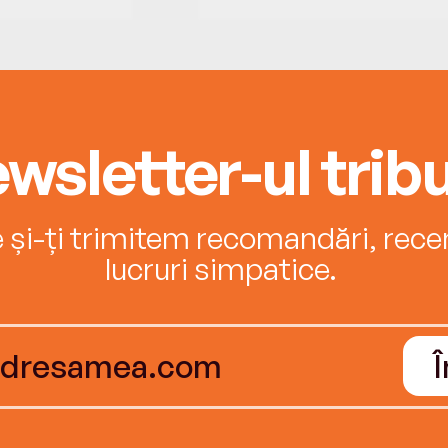
wsletter-ul tribu
e și-ți trimitem recomandări, recenz
lucruri simpatice.