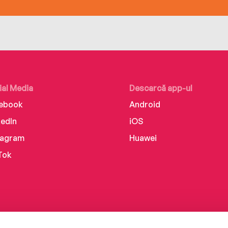
ial Media
Descarcă app-ul
ebook
Android
kedIn
iOS
tagram
Huawei
Tok