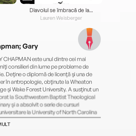
Diavolul se îmbracă de la...
Lauren Weisberger
Fre
pman; Gary
 CHAPMAN este unul dintre cei mai
iţi consilieri din lume pe probleme de
ie. Deţine o diplomă de licenţă şi una de
r în antropologie, obţinute la Wheaton
ge şi Wake Forest University. A susţinut un
rat la Southwestern Baptist Theological
ary şi a absolvit o serie de cursuri
niversitare la University of North Carolina
 Duke University. De aproape 50 de ani,
MULT
ne în faţa unui larg auditoriu conferinţe pe
de mariaj şi de educaţie a copiilor şi oferă