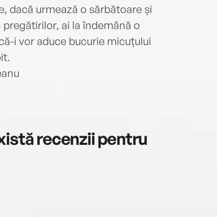
tive, dacă urmează o sărbătoare și
consi
publi
a pregătirilor, ai la îndemână o
seria
că-i vor aduce bucurie micuțului
bests
it.
doar 
singu
eanu
reali
Love
de s
Build
ambel
istă recenzii pentru
400 d
asoci
Winst
Karol
şi a
artis
Creaț