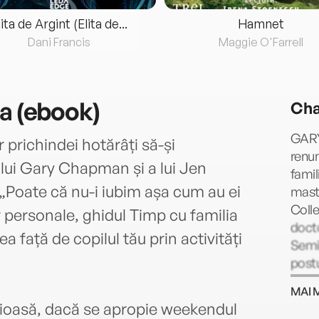
lita de Argint (Elita de...
Hamnet
Dani Francis
Maggie O'Farrell
ia (ebook)
Cha
GARY
r prichindei hotărâți să-și
renum
a lui Gary Chapman și a lui Jen
famil
 „Poate că nu-i iubim așa cum au ei
maste
Colle
r personale, ghidul Timp cu familia
docto
a față de copilul tău prin activități
Semin
postu
şi la
MAI 
susţi
ploioasă, dacă se apropie weekendul
teme 