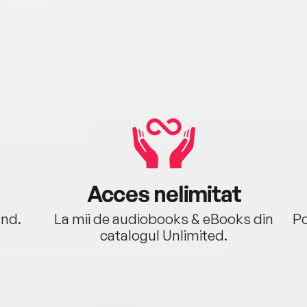
a lum
mai 
Acces nelimitat
ând.
La mii de audiobooks & eBooks din
Po
catalogul Unlimited.