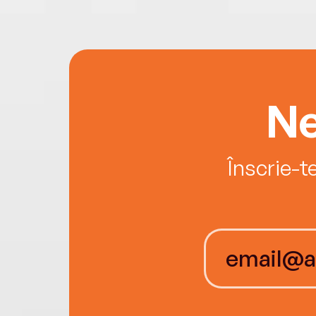
Ne
Înscrie-t