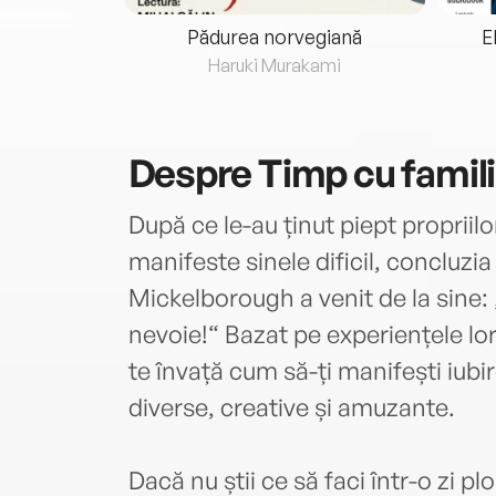
eria...
Pădurea norvegiană
E
ris
Haruki Murakami
Despre
Timp cu famil
După ce le-au ținut piept propriilo
manifeste sinele dificil, concluzi
Mickelborough a venit de la sine:
nevoie!“ Bazat pe experiențele lo
te învață cum să-ți manifești iubire
diverse, creative și amuzante.
Dacă nu știi ce să faci într-o zi 