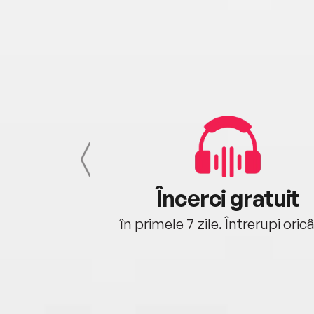
cu tine
Încerci gratuit
oriunde ești.
în primele 7 zile. Întrerupi oric