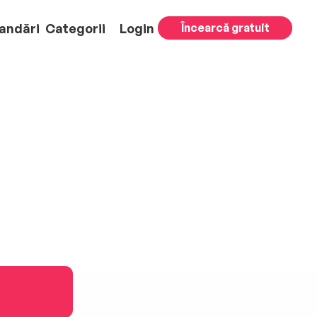
andări
Categorii
Login
Încearcă gratuit