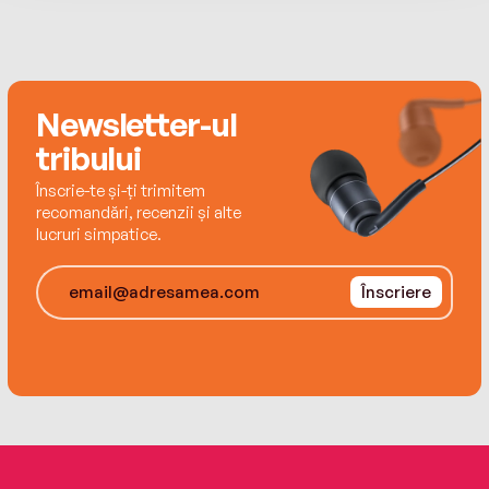
roluri în teatru, film și seriale TV, în România,
Franța și alte țări europene.
Newsletter-ul
tribului
Înscrie-te și-ți trimitem
recomandări, recenzii și alte
lucruri simpatice.
Înscriere