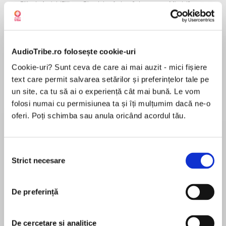
Elita de Argint (Elita
Diavolul se îmbracă de
Migdală
de...
la...
Dani Francis
Lauren Weisberger
Sohn Won-pyung
AudioTribe.ro folosește cookie-uri
Despre
carte
Cookie-uri? Sunt ceva de care ai mai auzit - mici fișiere
text care permit salvarea setărilor și preferințelor tale pe
Într-un ținut îndepărtat — atât în timp, cât și în
un site, ca tu să ai o experiență cât mai bună. Le vom
spațiu — un rege nefericit poruncește arderea
folosi numai cu permisiunea ta și îți mulțumim dacă ne-o
tuturor cărților. Au mai făcut-o și alți regi din
oferi. Poți schimba sau anula oricând acordul tău.
lumea asta, dar nimeni n-a fost atât de îndârjit
ca Leo împotriva imaginației și a cuvântului.
MAI MULT
Din fericire însă, o mână de curajoși hotărăște
Selecția
În acest moment nu există recenzii
că lumea nu poate exista fără magia cuvântului
Strict necesare
consimțământului
pentru această carte
și pornește într-o aventură fantastică menită să
salveze basmele de un tiran care ascunde în
De preferință
suflet o mare tristețe.
Va reuși frăția condusă de Miranda, fata cu
Ana Dragomir
părul de culoarea focului, să readucă oamenilor
De cercetare și analitice