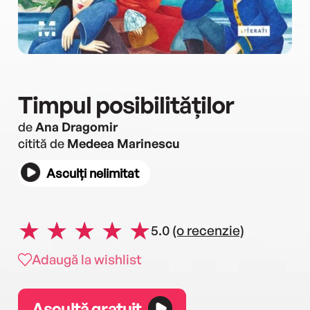
Timpul posibilităților
de
Ana Dragomir
citită de
Medeea Marinescu
Asculți nelimitat
5.0
(o recenzie)
Adaugă la wishlist
Ascultă gratuit