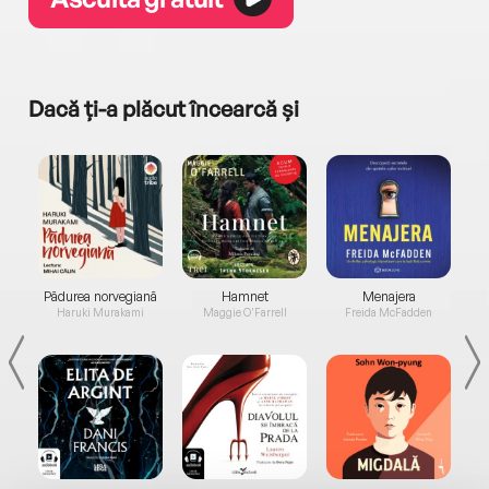
Dacă ți-a plăcut încearcă și
a...
Pădurea norvegiană
Hamnet
Menajera
I
Haruki Murakami
Maggie O'Farrell
Freida McFadden