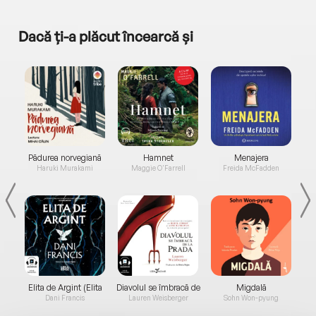
Dacă ți-a plăcut încearcă și
a...
Pădurea norvegiană
Hamnet
Menajera
I
Haruki Murakami
Maggie O'Farrell
Freida McFadden
Elita de Argint (Elita
Diavolul se îmbracă de
Migdală
de...
la...
Dani Francis
Lauren Weisberger
Sohn Won-pyung