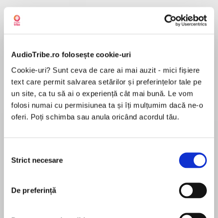
Despre
carte
AudioTribe.ro folosește cookie-uri
Black Swan meets Pretty Little Liars in this
Cookie-uri? Sunt ceva de care ai mai auzit - mici fișiere
drama-packed debut about three perfect girls
text care permit salvarea setărilor și preferințelor tale pe
who will do anything to be the prima ballerina at
un site, ca tu să ai o experiență cât mai bună. Le vom
their elite New York ballet school. Now a major
folosi numai cu permisiunea ta și îți mulțumim dacă ne-o
Netflix series!
MAI MULT
oferi. Poți schimba sau anula oricând acordul tău.
În acest moment nu există recenzii
pentru această carte
Selecția
Being a dancer at New York’s most elite ballet
Greta Jung
Strict necesare
consimțământului
school isn’t easy. Everyone wants to be the
prima ballerina, and sometimes you have to
play dirty. With the competition growing fiercer
De preferință
with every performance and harmless pranks
Nora Hunter
growing ever darker, Bette, June and Gigi find