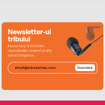
Newsletter-ul
tribului
Înscrie-te și-ți trimitem
recomandări, recenzii și alte
lucruri simpatice.
Înscriere