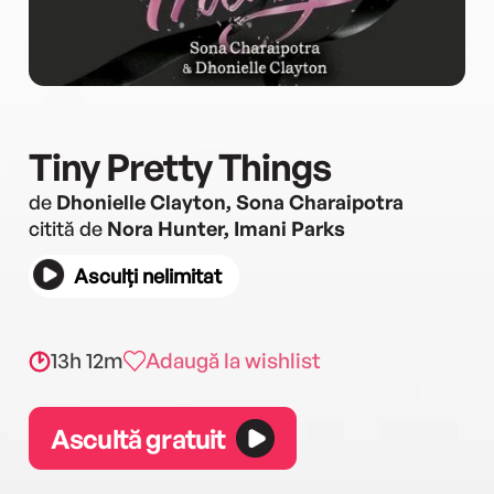
Tiny Pretty Things
de
Dhonielle Clayton, Sona Charaipotra
citită de
Nora Hunter, Imani Parks
Asculți nelimitat
13h 12m
Adaugă la wishlist
Ascultă gratuit