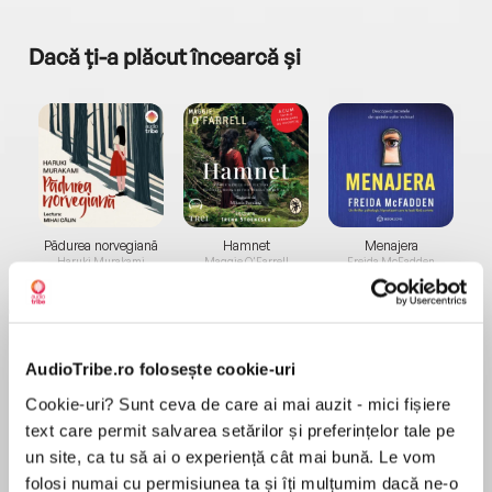
Dacă ți-a plăcut încearcă și
a...
Pădurea norvegiană
Hamnet
Menajera
I
Haruki Murakami
Maggie O'Farrell
Freida McFadden
AudioTribe.ro folosește cookie-uri
Cookie-uri? Sunt ceva de care ai mai auzit - mici fișiere
text care permit salvarea setărilor și preferințelor tale pe
Elita de Argint (Elita
Diavolul se îmbracă de
Migdală
un site, ca tu să ai o experiență cât mai bună. Le vom
de...
la...
Dani Francis
Lauren Weisberger
Sohn Won-pyung
folosi numai cu permisiunea ta și îți mulțumim dacă ne-o