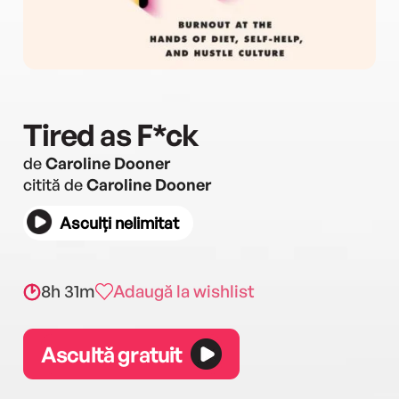
Tired as F*ck
de
Caroline Dooner
citită de
Caroline Dooner
Asculți nelimitat
8h 31m
Adaugă la wishlist
Ascultă gratuit