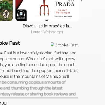
Diavolul se îmbracă de la...
Lauren Weisberger
Fre
oke Fast
e Fast is a lover of dystopian, fantasy, and
hings romance. When she’s not writing new
s, you can find her curled up on the couch
her husband and their pups in their self-built
house in the mountains of Maine. She’ll
er be consuming copious amounts of
e and thumbing through the latest
tasy release or sharing book reviews and
ng snippets under her alter-ego,
MULT