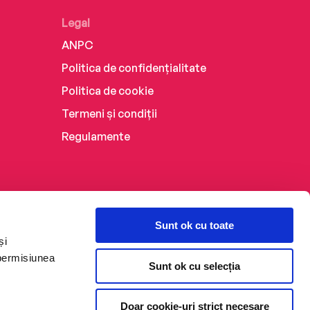
Legal
ANPC
Politica de confidențialitate
Politica de cookie
Termeni și condiții
Regulamente
Sunt ok cu toate
și
 permisiunea
Sunt ok cu selecția
Doar cookie-uri strict necesare