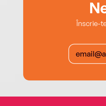
Ne
Înscrie-t