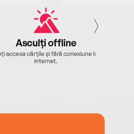
Asculți offline
Aj
ți accesa cărțile și fără conexiune la
Ascultă a
internet.