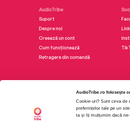
AudioTribe
Soc
Suport
Fac
Despre noi
Lin
Creează un cont
Ins
Cum funcționează
Tik
Retragere din comandă
AudioTribe.ro folosește c
Cookie-uri? Sunt ceva de ca
preferințelor tale pe un si
ta și îți mulțumim dacă ne-