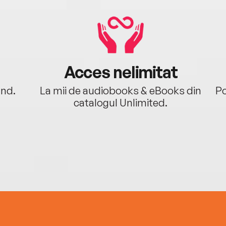
Acces nelimitat
ând.
La mii de audiobooks & eBooks din
Po
catalogul Unlimited.