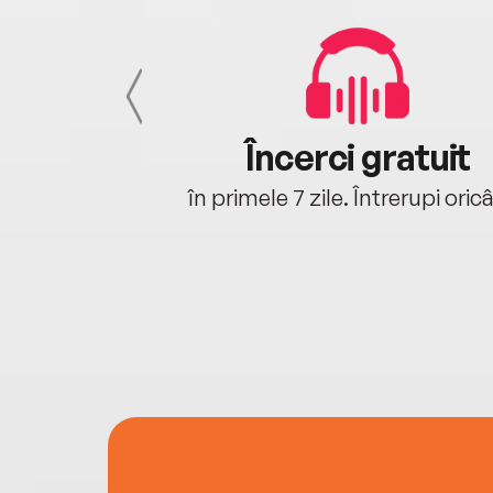
cu tine
Încerci gratuit
oriunde ești.
în primele 7 zile. Întrerupi oric