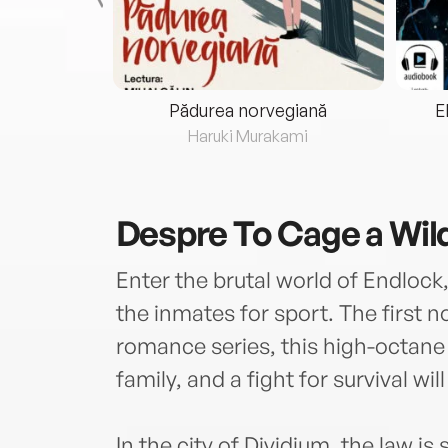
eria...
Pădurea norvegiană
E
ris
Haruki Murakami
Despre
To Cage a Wild
Enter the brutal world of Endlock
the inmates for sport. The first n
romance series, this high-octane
family, and a fight for survival wil
In the city of Dividium, the law i