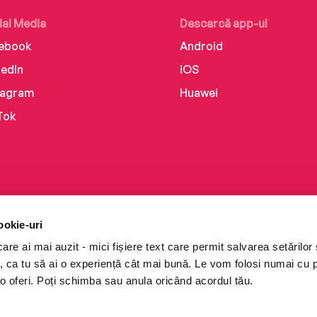
ial Media
Descarcă app-ul
ebook
Android
kedIn
iOS
tagram
Huawei
Tok
ookie-uri
re ai mai auzit - mici fișiere text care permit salvarea setărilor 
te, ca tu să ai o experiență cât mai bună. Le vom folosi numai cu
o oferi. Poți schimba sau anula oricând acordul tău.