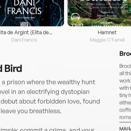
lita de Argint (Elita de...
Hamnet
Dani Francis
Maggie O'Farrell
Bro
 Bird
Brook
all t
world
, a prison where the wealthy hunt
with 
ovel in an electrifying dystopian
tiny 
 debut about forbidden love, found
eith
coffe
l leave you breathless.
roman
writi
MAI 
s simple: commit a crime, and your