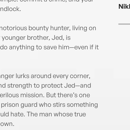
@libr
Nik
novel
Endlock.
otorious bounty hunter, living on
 younger brother, Jed, is
do anything to save him—even if it
nger lurks around every corner,
and strength to protect Jed—and
perilous mission. But there’s one
 prison guard who stirs something
ould hate. The man whose true
down.