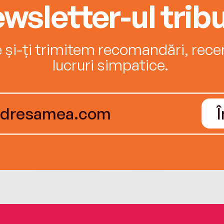
wsletter-ul tribu
e și-ți trimitem recomandări, recenz
lucruri simpatice.