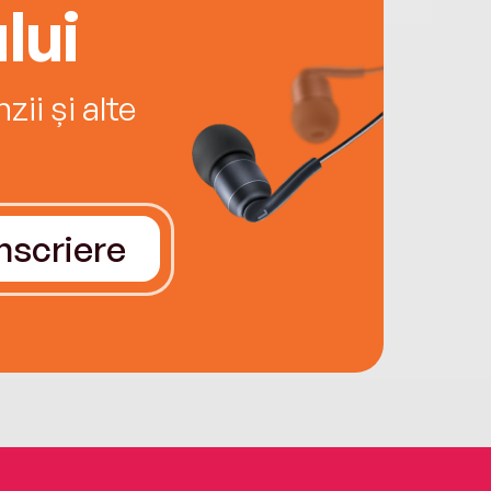
lui
ii și alte
Înscriere