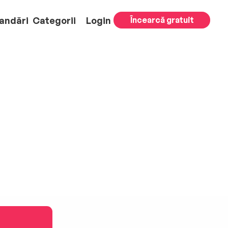
andări
Categorii
Login
Încearcă gratuit