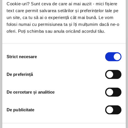
Cookie-uri? Sunt ceva de care ai mai auzit - mici fișiere
text care permit salvarea setărilor și preferințelor tale pe
un site, ca tu să ai o experiență cât mai bună. Le vom
Despre
carte
folosi numai cu permisiunea ta și îți mulțumim dacă ne-o
oferi. Poți schimba sau anula oricând acordul tău.
“A living legend." -- Julia Quinn
The newest novel inUSA Todaybestselling
Selecția
author Beverly Jenkins’s compelling Women
Strict necesare
consimțământului
WhoDareseries features a fearless grifter who
MAI MULT
goes undercover to reclaim the stolen
De preferință
În acest moment nu există recenzii
Declaration of Independence.
pentru această carte
Lying and cheating may be sins to some people,
De cercetare și analitice
Beverly Jenkins
but for Raven Moreaux, it is a way of life. She
comes from a long line of grifters and couldn’t
Beverly Jenkinsis the recipient of the 2018
De publicitate
be prouder…Until she’s forced to help the
Michigan Author Award by the Michigan Library
government.
Association, the 2017 Romance Writers of