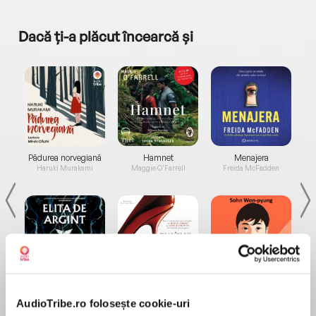
Dacă ți-a plăcut încearcă și
a...
Pădurea norvegiană
Hamnet
Menajera
I
Haruki Murakami
Maggie O'Farrell
Freida McFadden
Elita de Argint (Elita
Diavolul se îmbracă de
Migdală
de...
la...
Dani Francis
Lauren Weisberger
Sohn Won-pyung
AudioTribe.ro folosește cookie-uri