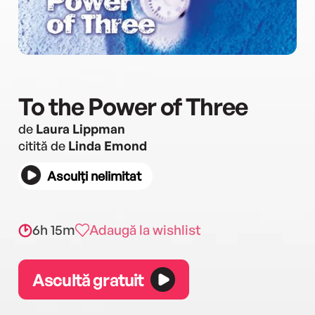
To the Power of Three
de
Laura Lippman
citită de
Linda Emond
Asculți nelimitat
6h 15m
Adaugă la wishlist
Ascultă gratuit