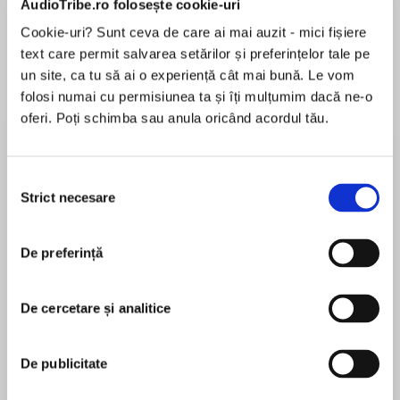
AudioTribe.ro folosește cookie-uri
Cookie-uri? Sunt ceva de care ai mai auzit - mici fișiere
text care permit salvarea setărilor și preferințelor tale pe
Despre
carte
un site, ca tu să ai o experiență cât mai bună. Le vom
folosi numai cu permisiunea ta și îți mulțumim dacă ne-o
“Powerful….A gripping tale that is a mystery
oferi. Poți schimba sau anula oricând acordul tău.
only in the same sense as To Kill a Mockingbird
was….Brilliant, insightful, moving.”
—Chicago Sun-Times
Selecția
Strict necesare
consimțământului
MAI MULT
There are excellent reasons why New York
În acest moment nu există recenzii
Times bestselling author Laura Lippman has
De preferință
pentru această carte
won the Edgar®, Agatha, Anthony, Nero Wolfe,
and every other major award the mystery genre
has to offer. To the Power of Three is just one of
De cercetare și analitice
those reasons. Lippman’s brilliant and
Laura Lippman
disturbing tale of three inseparable high school
De publicitate
girlfriends in an affluent Baltimore suburb who
Since Laura Lippman’s debut, she has been
share dark secrets literally until death, To the
recognized as a distinctive voice in mystery fiction