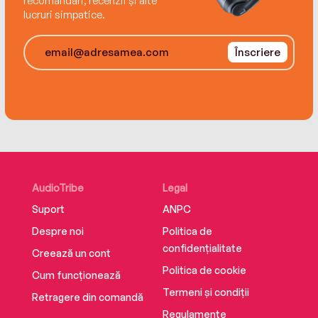
recomandări, recenzii și alte
lucruri simpatice.
Înscriere
AudioTribe
Legal
Suport
ANPC
Despre noi
Politica de
confidențialitate
Creează un cont
Politica de cookie
Cum funcționează
Termeni și condiții
Retragere din comandă
Regulamente