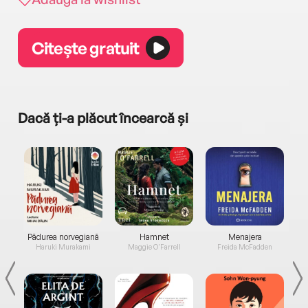
Citește gratuit
Dacă ți-a plăcut încearcă și
a...
Pădurea norvegiană
Hamnet
Menajera
I
Haruki Murakami
Maggie O'Farrell
Freida McFadden