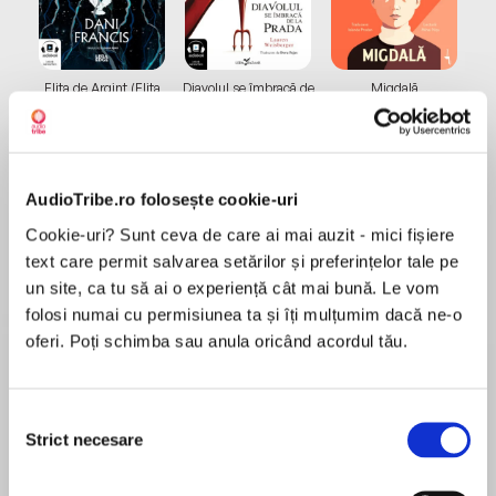
Elita de Argint (Elita
Diavolul se îmbracă de
Migdală
de...
la...
Dani Francis
Lauren Weisberger
Sohn Won-pyung
AudioTribe.ro folosește cookie-uri
Despre
carte
Cookie-uri? Sunt ceva de care ai mai auzit - mici fișiere
text care permit salvarea setărilor și preferințelor tale pe
Traducere de Iulia Gorzo
un site, ca tu să ai o experiență cât mai bună. Le vom
folosi numai cu permisiunea ta și îți mulțumim dacă ne-o
PULITZER PRIZE 2015 — Andrew Carnegie Medal
oferi. Poți schimba sau anula oricând acordul tău.
for Excellence in Fiction 2015 — Australian
International Book Award 2015 — roman finalist
MAI MULT
la National Book Award 2014 — bestseller nr. 1
Selecția
Recenzii
New York Times — cartea anului 2014 la Hudson
Strict necesare
consimțământului
Booksellers — cartea anului 2014 la New York
Times Book Review — una dintre cele mai bune