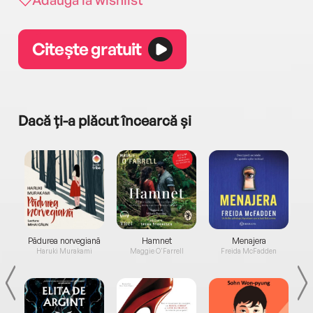
Citește gratuit
Dacă ți-a plăcut încearcă și
a...
Pădurea norvegiană
Hamnet
Menajera
I
Haruki Murakami
Maggie O'Farrell
Freida McFadden