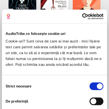
Elita de Argint (Elita
Diavolul se îmbracă de
Migdală
de...
la...
Dani Francis
Lauren Weisberger
Sohn Won-pyung
AudioTribe.ro folosește cookie-uri
Cookie-uri? Sunt ceva de care ai mai auzit - mici fișiere
text care permit salvarea setărilor și preferințelor tale pe
Despre
carte
un site, ca tu să ai o experiență cât mai bună. Le vom
folosi numai cu permisiunea ta și îți mulțumim dacă ne-o
Numele meu e Finn McAllister, am 13 ani și sunt
oferi. Poți schimba sau anula oricând acordul tău.
un băiat ca oricare altul – sau, cel puțin, așa
cred. Asta până când o întâmplare neobișnuită
mă transformă… în fantomă. Știu, știu – nu te
Selecția
așteptai la asta. Nici eu. Însă acesta este doar
Strict necesare
consimțământului
MAI MULT
începutul poveștii mele.
În acest moment nu există recenzii
Și ghici ce? Nu trebuie să merg la școală, pot să
pentru această carte
mă joc ore întregi pe calculator și pot gusta
De preferință
fiecare aromă de înghețată din magazin. Mi-am