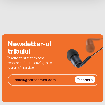
Unite prin bursele pe care le finanțează și cărțile pe
care le oferă bibliotecilor și librăriilor
independente. Este autorul seriilor, publicate în
limba română la Corint Junior, Vânătorii de
comori, Max Einstein și Jurnalul unui câine poznaș,
dar și al volumelor de succes Incredibil de
plictisitorul Bart, Roboții din familia mea sau Pisici
vs câini. James Patterson locuiește în Florida,
Newsletter-ul
alături de familia lui.
tribului
Înscrie-te și-ți trimitem
recomandări, recenzii și alte
lucruri simpatice.
Înscriere