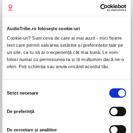
a...
Pădurea norvegiană
Hamnet
Menajera
I
Haruki Murakami
Maggie O'Farrell
Freida McFadden
AudioTribe.ro folosește cookie-uri
Cookie-uri? Sunt ceva de care ai mai auzit - mici fișiere
text care permit salvarea setărilor și preferințelor tale pe
un site, ca tu să ai o experiență cât mai bună. Le vom
folosi numai cu permisiunea ta și îți mulțumim dacă ne-o
oferi. Poți schimba sau anula oricând acordul tău.
Elita de Argint (Elita
Diavolul se îmbracă de
Migdală
de...
la...
Dani Francis
Lauren Weisberger
Sohn Won-pyung
Selecția
Strict necesare
consimțământului
Despre
carte
De preferință
In the year 2010, computers are the new
superpowers. Those who control them, control
De cercetare și analitice