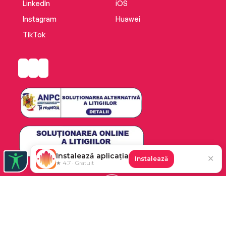
LinkedIn
iOS
Instagram
Huawei
TikTok
Instalează aplicația
✕
Instalează
★ 4.7 · Gratuit
Platforma de audiobooks și books a Cărturești.