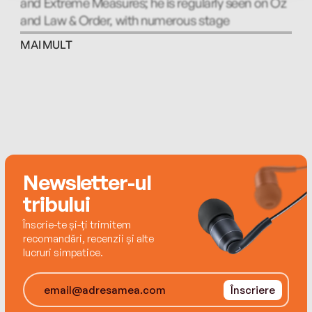
and Extreme Measures; he is regularly seen on Oz
and Law & Order, with numerous stage
appearances on Broadway and nationally.
MAI MULT
Newsletter-ul
tribului
Înscrie-te și-ți trimitem
recomandări, recenzii și alte
lucruri simpatice.
Înscriere