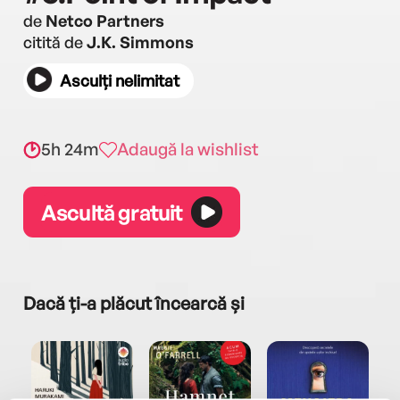
de
Netco Partners
citită de
J.K. Simmons
Asculți nelimitat
5h 24m
Adaugă la wishlist
Ascultă gratuit
Dacă ți-a plăcut încearcă și