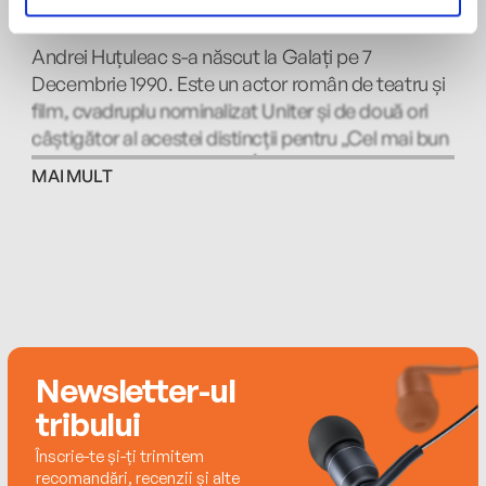
Andrei Huțuleac
Andrei Huțuleac s-a născut la Galați pe 7
Decembrie 1990. Este un actor român de teatru și
film, cvadruplu nominalizat Uniter și de două ori
câștigător al acestei distincții pentru „Cel mai bun
actor într-un rol principal”. În 2017, Andrei
MAI MULT
debutează în regia de film. Primul său scurtmetraj,
„Offstage”, primește premiul pentru cel mai bun
film scurt la cea de-a 33-a ediție a Festivalului de
Film de la Varșovia. Un an mai târziu, Andrei
regizeză un al doilea film scurt, „Havana, CUBA”
care primește Premiul Gopo pentru cel mai bun
scurtmetraj. Debutul lui Andrei în regia de
lungmetraj, #dogpoopgirl, a câștigat trofeul
Newsletter-ul
pentru Cel mai bun film la cea de-a 43-a ediție a
tribului
Festivalului Internațional de Film de la Moscova în
Înscrie-te și-ți trimitem
2021.
recomandări, recenzii și alte