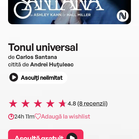
Tonul universal
de
Carlos Santana
citită de
Andrei Huțuleac
Asculți nelimitat
4.8
(8 recenzii)
24h 11m
Adaugă la wishlist
Ascultă gratuit