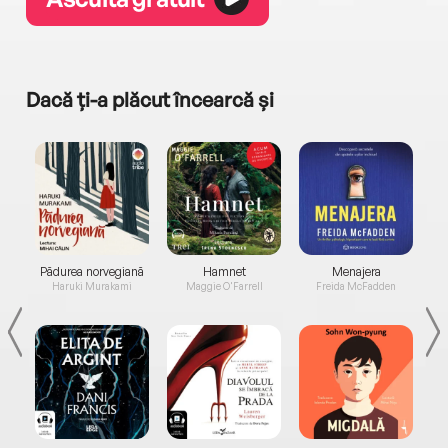
Dacă ți-a plăcut încearcă și
a...
Pădurea norvegiană
Hamnet
Menajera
I
Haruki Murakami
Maggie O'Farrell
Freida McFadden