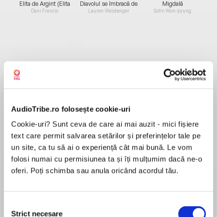
Elita de Argint (Elita
Diavolul se îmbracă de
Migdală
de...
la...
Dani Francis
Lauren Weisberger
Sohn Won-pyung
Despre
carte
În 1967, la San Francisco, după doar câteva
săptămâni de la Vara Iubirii, un tânăr chitarist
mexican urcă pe scenă la Fillmore Auditorium și
AudioTribe.ro folosește cookie-uri
cântă un solo de neuitat. Doi ani mai târziu,
Cookie-uri? Sunt ceva de care ai mai auzit - mici fișiere
după un concert legendar la Woodstock,
text care permit salvarea setărilor și preferințelor tale pe
MAI MULT
întreaga lume îl știe pe Carlos Santana.
un site, ca tu să ai o experiență cât mai bună. Le vom
Recenzii
folosi numai cu permisiunea ta și îți mulțumim dacă ne-o
În panteonul chitariștilor, Santana e unic pentru
oferi. Poți schimba sau anula oricând acordul tău.
„tonul universal“: îl recunoști de la primele
Sunt fan Santana de cand eram mic. Mi-a
acorduri și pune mai presus de orice legătura
placut cartea f mult.
dintre muzică și suflet.
Selecția
Strict necesare
consimțământului