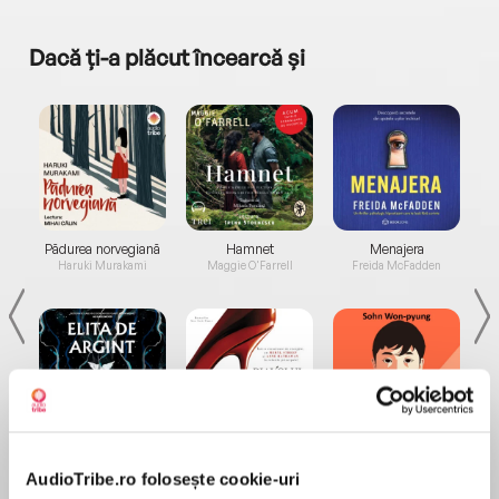
Dacă ți-a plăcut încearcă și
a...
Pădurea norvegiană
Hamnet
Menajera
I
Haruki Murakami
Maggie O'Farrell
Freida McFadden
Elita de Argint (Elita
Diavolul se îmbracă de
Migdală
de...
la...
Dani Francis
Lauren Weisberger
Sohn Won-pyung
AudioTribe.ro folosește cookie-uri