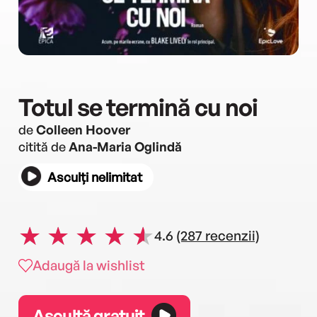
Totul se termină cu noi
de
Colleen Hoover
citită de
Ana-Maria Oglindă
Asculți nelimitat
4.6
(287 recenzii)
Adaugă la wishlist
Ascultă gratuit