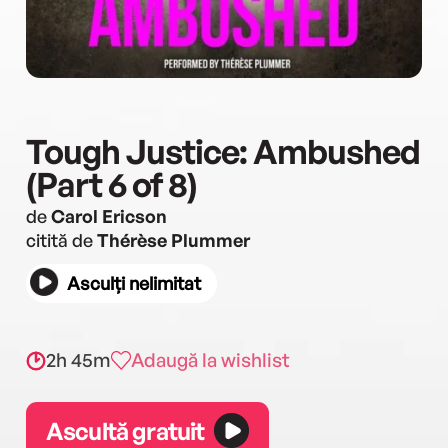
Tough Justice: Ambushed
(Part 6 of 8)
de
Carol Ericson
citită de
Thérèse Plummer
Asculți nelimitat
2h 45m
Adaugă la wishlist
Ascultă gratuit