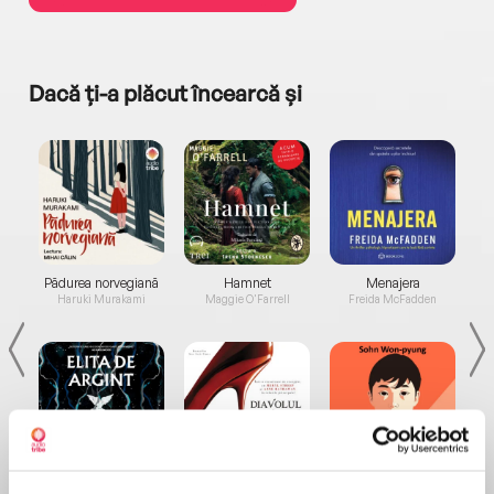
Dacă ți-a plăcut încearcă și
a...
Pădurea norvegiană
Hamnet
Menajera
I
Haruki Murakami
Maggie O'Farrell
Freida McFadden
Elita de Argint (Elita
Diavolul se îmbracă de
Migdală