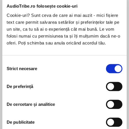
de...
la...
Dani Francis
Lauren Weisberger
Sohn Won-pyung
AudioTribe.ro folosește cookie-uri
Cookie-uri? Sunt ceva de care ai mai auzit - mici fișiere
text care permit salvarea setărilor și preferințelor tale pe
un site, ca tu să ai o experiență cât mai bună. Le vom
Despre
carte
folosi numai cu permisiunea ta și îți mulțumim dacă ne-o
oferi. Poți schimba sau anula oricând acordul tău.
A sinister surprise is lying in wait…
With her trusted team all focused on getting
Selecția
justice, Special Agent Lara Grant is relieved to
Strict necesare
consimțământului
finally see some progress, even if their
MAI MULT
investigation has now turned to delving into
În acest moment nu există recenzii
some gruesome events from over twenty years
De preferință
pentru această carte
ago.
De cercetare și analitice
An exhumation is necessary to unravel all the
knots of this case, but Lara is surprised by how
Carol Ericson
close their quarry is… In fact, he's just one step
De publicitate
ahead, almost teasing them by how near he is…