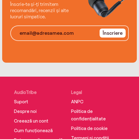
Înscrie-te și-ți trimitem
recomandări, recenzii și alte
lucruri simpatice.
Înscriere
AudioTribe
Legal
Suport
ANPC
Despre noi
Politica de
confidențialitate
Creează un cont
Politica de cookie
Cum funcționează
Termeni și condiții