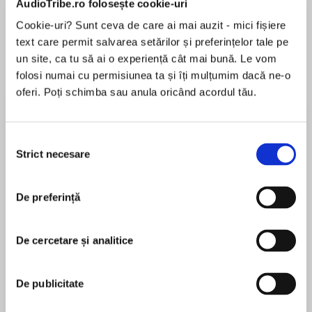
AudioTribe.ro folosește cookie-uri
Cookie-uri? Sunt ceva de care ai mai auzit - mici fișiere
text care permit salvarea setărilor și preferințelor tale pe
Despre
carte
un site, ca tu să ai o experiență cât mai bună. Le vom
folosi numai cu permisiunea ta și îți mulțumim dacă ne-o
Can an officer and her furry partner
oferi. Poți schimba sau anula oricând acordul tău.
survive a killer and the wilderness?
When Rocky Mountain K-9 officer Harlow Zane
Selecția
and her cadaver dog, Nell, join the search for a
Strict necesare
consimțământului
MAI MULT
serial killer, the last thing she expects is that
În acest moment nu există recenzii
she’ll draw the killer’s obsessive attention. But
De preferință
pentru această carte
her former academy rival, FBI Special Agent
Wes Grey,notices she matches the victim
profile. After another look-alike goes missing,
De cercetare și analitice
they must work together to catch the criminal…
Elizabeth Goddard
before Harlow’s the next to disappear.
De publicitate
Elizabeth Goddard is the USA Today bestselling
From Love Inspired Suspense: Courage. Danger.
and award-winning author of more than fifty