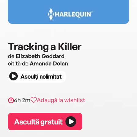
Tracking a Killer
de
Elizabeth Goddard
citită de
Amanda Dolan
Asculți nelimitat
6h 2m
Adaugă la wishlist
Ascultă gratuit