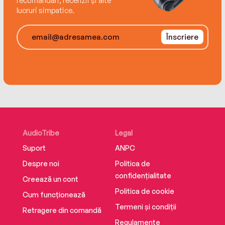
recomandări, recenzii și alte
lucruri simpatice.
Înscriere
AudioTribe
Legal
Suport
ANPC
Despre noi
Politica de
confidențialitate
Creează un cont
Politica de cookie
Cum funcționează
Termeni și condiții
Retragere din comandă
Regulamente