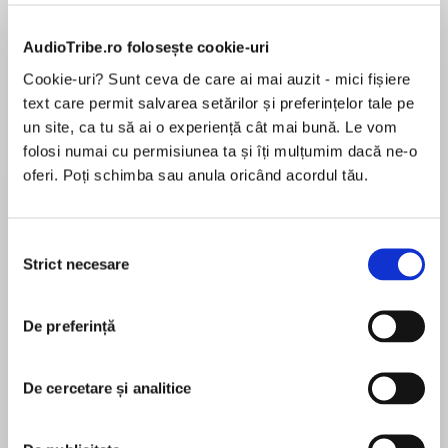
de...
la...
Dani Francis
Lauren Weisberger
Sohn Won-pyung
AudioTribe.ro folosește cookie-uri
Cookie-uri? Sunt ceva de care ai mai auzit - mici fișiere
text care permit salvarea setărilor și preferințelor tale pe
Despre
carte
un site, ca tu să ai o experiență cât mai bună. Le vom
folosi numai cu permisiunea ta și îți mulțumim dacă ne-o
Yoga Regală este cea mai înaltă și mai
oferi. Poți schimba sau anula oricând acordul tău.
importantă dintre tradițiile yoga – o cale
atotcuprinzătoare către transformarea
personală, care depășește toate abordările de
Selecția
tip wellness și vindecare din ziua de astăzi.
Strict necesare
consimțământului
MAI MULT
Orice ai face pentru a-ți îmbunătăți viața, Yoga
În acest moment nu există recenzii
Regală îți poate da mai mult din tot ce îți
De preferință
pentru această carte
dorești; îți aduce lumină în toate experiențele,
indiferent cât de mărunte. Învățând să trăiești în
lumină, îți accepți în mod deliberat și conștient
De cercetare și analitice
sinele autentic drept o ființă cu posibilități
Dr. Deepak
infinite, neîngrădită de griji sau îndoieli.