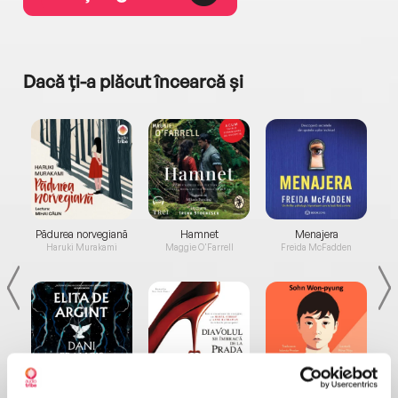
Dacă ți-a plăcut încearcă și
a...
Pădurea norvegiană
Hamnet
Menajera
I
Haruki Murakami
Maggie O'Farrell
Freida McFadden
Elita de Argint (Elita
Diavolul se îmbracă de
Migdală