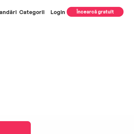
andări
Categorii
Login
Încearcă gratuit