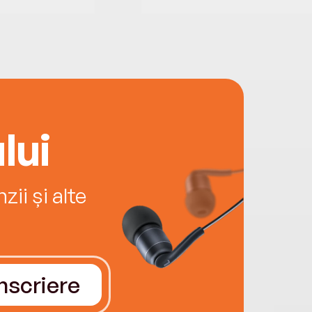
lui
ii și alte
Înscriere