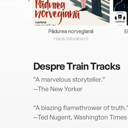
eria...
Pădurea norvegiană
E
ris
Haruki Murakami
Despre
Train Tracks
“A marvelous storyteller.”
—The New Yorker
“A blazing flamethrower of truth.
—Ted Nugent, Washington Times