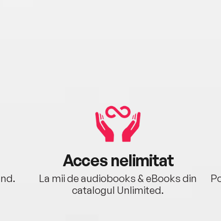
Acces nelimitat
ând.
La mii de audiobooks & eBooks din
Po
catalogul Unlimited.