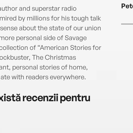
Pet
Unive
author and superstar radio
ired by millions for his tough talk
nse about the state of our union
a more personal side of Savage
collection of “American Stories for
blockbuster, The Christmas
nt, personal stories of home,
onate with readers everywhere.
istă recenzii pentru