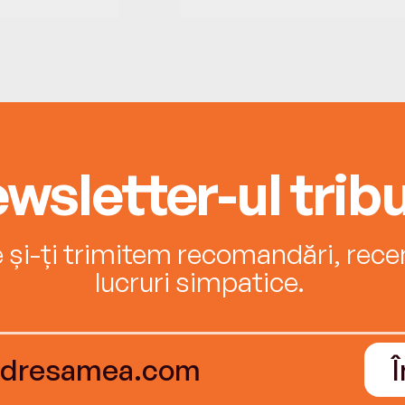
wsletter-ul tribu
e și-ți trimitem recomandări, recenz
lucruri simpatice.