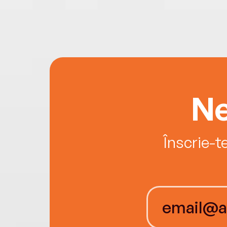
Ne
Înscrie-t