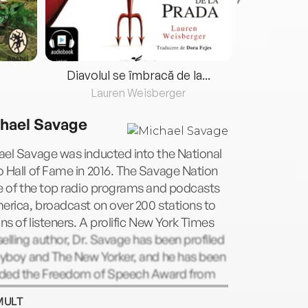
Diavolul se îmbracă de la...
Lauren Weisberger
Fre
hael Savage
el Savage was inducted into the National
 Hall of Fame in 2016. The Savage Nation
e of the top radio programs and podcasts
erica, broadcast on over 200 stations to
ons of listeners. A prolific New York Times
elling author, Dr. Savage has been profiled
ayboy and The New Yorker, and he has been
ded the Freedom of Speech Award from
rs magazine. He received his PhD in
MULT
miology and nutrition sciences from the