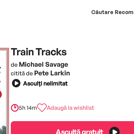
Căutare
Recom
Train Tracks
Michael Savage
de
Pete Larkin
citită de
Asculți nelimitat
5h 14m
Adaugă la wishlist
Ascultă gratuit