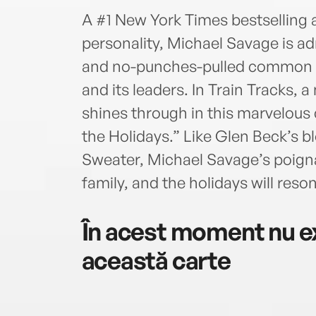
A #1 New York Times bestselling 
personality, Michael Savage is adm
and no-punches-pulled common se
and its leaders. In Train Tracks, 
shines through in this marvelous 
the Holidays.” Like Glen Beck’s 
Sweater, Michael Savage’s poigna
family, and the holidays will res
În acest moment nu ex
această carte