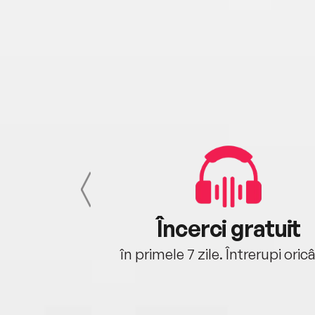
cu tine
Încerci gratuit
oriunde ești.
în primele 7 zile. Întrerupi oric