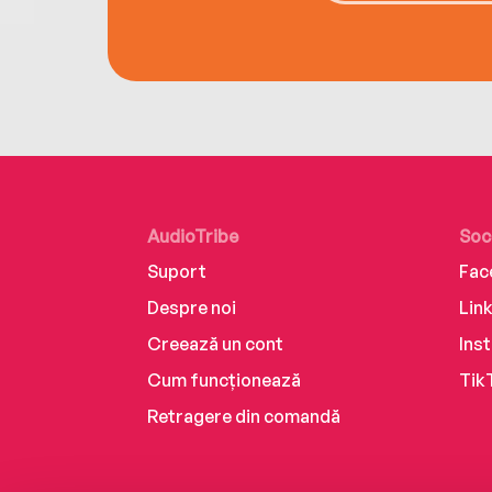
AudioTribe
Soc
Suport
Fac
Despre noi
Lin
Creează un cont
Ins
Cum funcționează
Tik
Retragere din comandă