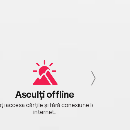
Asculți offline
Aj
ți accesa cărțile și fără conexiune la
Ascultă a
internet.