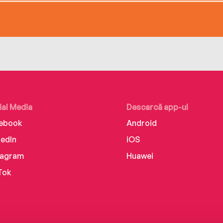
ial Media
Descarcă app-ul
ebook
Android
kedIn
iOS
tagram
Huawei
Tok