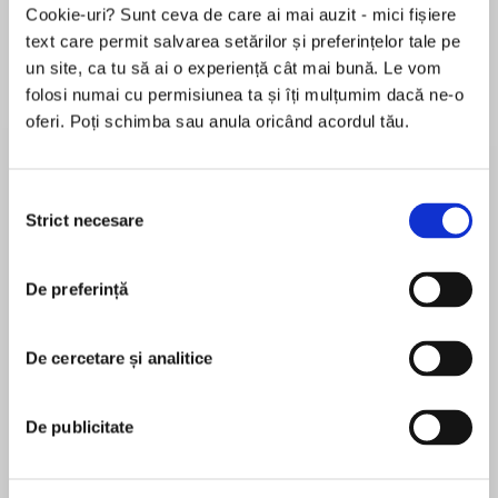
Cookie-uri? Sunt ceva de care ai mai auzit - mici fișiere
text care permit salvarea setărilor și preferințelor tale pe
un site, ca tu să ai o experiență cât mai bună. Le vom
Despre
carte
folosi numai cu permisiunea ta și îți mulțumim dacă ne-o
oferi. Poți schimba sau anula oricând acordul tău.
Plenty of teenagers feel invisible.
Fiona McClean actually is.
Selecția
An invisible girl is a priceless weapon. Fiona's
Strict necesare
consimțământului
own father has been forcing her to do his dirty
MAI MULT
work for years—everything from spying on
De preferință
În acest moment nu există recenzii
people to stealing cars to breaking into bank
pentru această carte
vaults.
De cercetare și analitice
Natalie Whipple
After sixteen years, Fiona's had enough. She
and her mother flee to a small town, and for the
Natalie Whipple loves testing new concoctions in
De publicitate
first time in her life, Fiona feels like a normal life
the kitchen, and sometimes pretends she's
is within reach. But Fiona's father isn't giving up
actually mixing potions instead. Her food has yet
that easily.