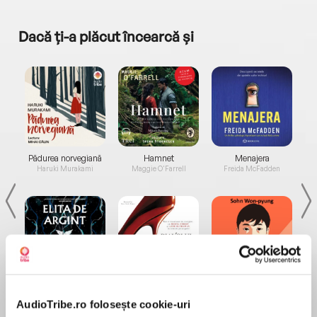
Dacă ți-a plăcut încearcă și
a...
Pădurea norvegiană
Hamnet
Menajera
I
Haruki Murakami
Maggie O'Farrell
Freida McFadden
Elita de Argint (Elita
Diavolul se îmbracă de
Migdală
de...
la...
Dani Francis
Lauren Weisberger
Sohn Won-pyung
AudioTribe.ro folosește cookie-uri