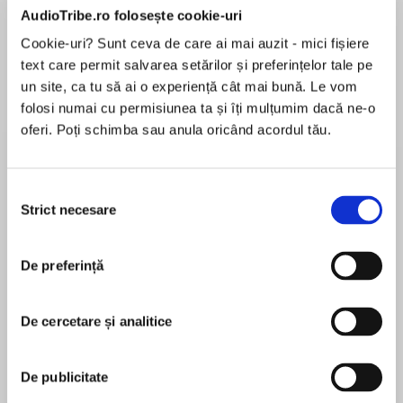
AudioTribe.ro folosește cookie-uri
Cookie-uri? Sunt ceva de care ai mai auzit - mici fișiere
text care permit salvarea setărilor și preferințelor tale pe
Despre
carte
un site, ca tu să ai o experiență cât mai bună. Le vom
folosi numai cu permisiunea ta și îți mulțumim dacă ne-o
SHORT-LENGTH NOVELLA exclusive on EBOOK
oferi. Poți schimba sau anula oricând acordul tău.
and AUDIO only. Secrets, lies and betrayal
collide in the gripping new novella from the
incomparable Barbara Taylor Bradford.
Selecția
Strict necesare
consimțământului
MAI MULT
What would you do if you discovered that your
În acest moment nu există recenzii
best friend could be your worst enemy?
pentru această carte
De preferință
Hayley Martin and Fiona Chambers have been
best friends since they were ten. From the
De cercetare și analitice
moment that beautiful Fiona stood up to the
Barbara Taylor Bradford
school bullies for Hayley, the misfit, the two
have been inseparable. Twenty years on, they
Barbara Taylor Bradford was born and raised in
De publicitate
still share everything, and even run their own
Leeds. She left school at 15 for the typing pool at