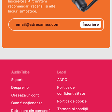
Înscrie-te și-ți trimitem
recomandări, recenzii și alte
lucruri simpatice.
Înscriere
AudioTribe
Legal
Suport
ANPC
Despre noi
Politica de
confidențialitate
Creează un cont
Politica de cookie
Cum funcționează
Termeni și condiții
Retragere din comandă