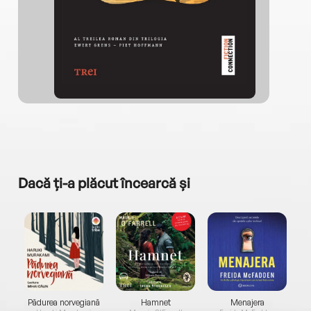
Dacă ți-a plăcut încearcă și
a...
Pădurea norvegiană
Hamnet
Menajera
I