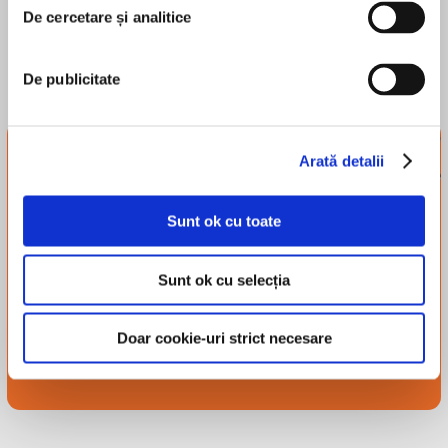
De cercetare și analitice
De publicitate
Newsletter-ul
Arată detalii
tribului
Înscrie-te și-ți trimitem
Sunt ok cu toate
recomandări, recenzii și alte
lucruri simpatice.
Sunt ok cu selecția
Înscriere
Doar cookie-uri strict necesare