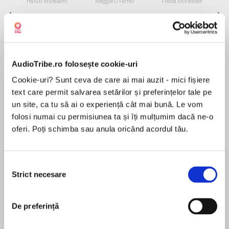
Haruki Murakami
Maggie O'Farrell
Freida McFadden
AudioTribe.ro folosește cookie-uri
Cookie-uri? Sunt ceva de care ai mai auzit - mici fișiere
Elita de Argint (Elita
Diavolul se îmbracă de
Migdală
text care permit salvarea setărilor și preferințelor tale pe
de...
la...
Dani Francis
Lauren Weisberger
Sohn Won-pyung
un site, ca tu să ai o experiență cât mai bună. Le vom
folosi numai cu permisiunea ta și îți mulțumim dacă ne-o
oferi. Poți schimba sau anula oricând acordul tău.
Despre
carte
Selecția
Strict necesare
consimțământului
MAI MULT
În acest moment nu există recenzii
pentru această carte
De preferință