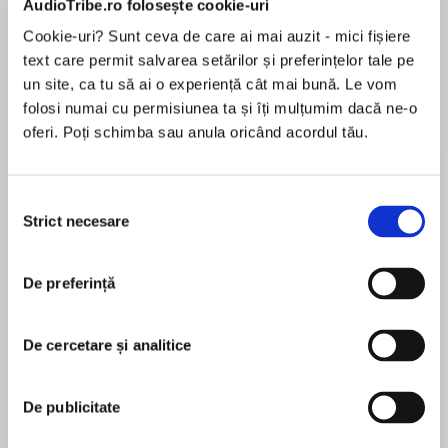
AudioTribe.ro folosește cookie-uri
Cookie-uri? Sunt ceva de care ai mai auzit - mici fișiere
Elita de Argint (Elita
Diavolul se îmbracă de
Migdală
text care permit salvarea setărilor și preferințelor tale pe
de...
la...
Dani Francis
Lauren Weisberger
Sohn Won-pyung
un site, ca tu să ai o experiență cât mai bună. Le vom
folosi numai cu permisiunea ta și îți mulțumim dacă ne-o
oferi. Poți schimba sau anula oricând acordul tău.
Despre
carte
Selecția
Traducere de Luana Schidu
Strict necesare
consimțământului
După succesul internațional al romanelor
Tatuatorul de la Auschwitz, vândut în peste 7
De preferință
500 000 de exemplare, și Călătoria Cilkăi,
MAI MULT
Heather Morris a primit invitația să meargă în
De cercetare și analitice
În acest moment nu există recenzii
Israel pentru a descoperi istoria a trei surori,
pentru această carte
supraviețuitoare ale lagărelor Auschwitz-
Birkenau. Petrece un timp alături de o familie
De publicitate
extraordinară și, datorită deja bine cunoscutului