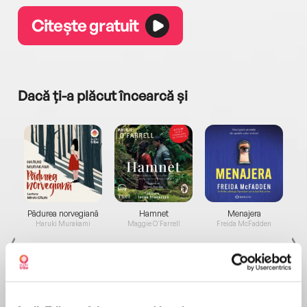
Citește gratuit
Dacă ți-a plăcut încearcă și
a...
Pădurea norvegiană
Hamnet
Menajera
I
Haruki Murakami
Maggie O'Farrell
Freida McFadden