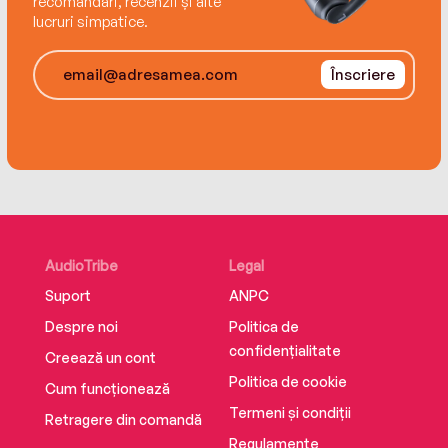
recomandări, recenzii și alte
inimaginabile, dar amintindu-și de tatăl lor și de
lucruri simpatice.
rugămintea lui, de devotamentul mamei lor și de
afecțiunea cu care au fost mereu înconjurate,
Înscriere
luptă din toate puterile pentru a trăi.
ISBN 978-606-097-027-9
AudioTribe
Legal
Suport
ANPC
Despre noi
Politica de
confidențialitate
Creează un cont
Politica de cookie
Cum funcționează
Termeni și condiții
Retragere din comandă
Regulamente