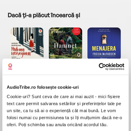
Dacă ți-a plăcut încearcă și
a...
Pădurea norvegiană
Hamnet
Menajera
I
Haruki Murakami
Maggie O'Farrell
Freida McFadden
AudioTribe.ro folosește cookie-uri
Cookie-uri? Sunt ceva de care ai mai auzit - mici fișiere
text care permit salvarea setărilor și preferințelor tale pe
un site, ca tu să ai o experiență cât mai bună. Le vom
folosi numai cu permisiunea ta și îți mulțumim dacă ne-o
Elita de Argint (Elita
Diavolul se îmbracă de
Migdală
de...
la...
Dani Francis
Lauren Weisberger
Sohn Won-pyung
oferi. Poți schimba sau anula oricând acordul tău.