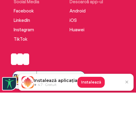
Social Media
Descarcă app-ul
Facebook
Android
LinkedIn
iOS
Instagram
Huawei
TikTok
Instalează aplicația
✕
Instalează
★ 4.7 · Gratuit