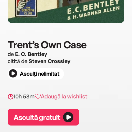
Trent’s Own Case
de
E. C. Bentley
citită de
Steven Crossley
Asculți nelimitat
10h 53m
Adaugă la wishlist
Ascultă gratuit