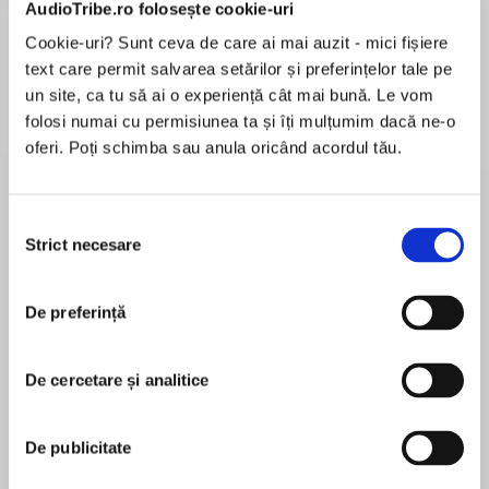
AudioTribe.ro folosește cookie-uri
Cookie-uri? Sunt ceva de care ai mai auzit - mici fișiere
Elita de Argint (Elita
Diavolul se îmbracă de
Migdală
text care permit salvarea setărilor și preferințelor tale pe
de...
la...
Dani Francis
Lauren Weisberger
Sohn Won-pyung
un site, ca tu să ai o experiență cât mai bună. Le vom
folosi numai cu permisiunea ta și îți mulțumim dacă ne-o
oferi. Poți schimba sau anula oricând acordul tău.
Despre
carte
Selecția
MISS MALLARD este un faimos detectiv care se
Strict necesare
consimțământului
întâmplă să fie o rață!
Cel mai recent caz al ei o aduce în Egipt,
De preferință
tărâmul piramidelor antice și al mumiilor
MAI MULT
misterioase. Într-un tur exotic cu trenul, farsorul
De cercetare și analitice
În acest moment nu există recenzii
George Ruddy Duck dispare, iar Miss Mallard se
pentru această carte
teme că la mijloc este blestemul mumiei Tut-n-
Quacken!
De publicitate