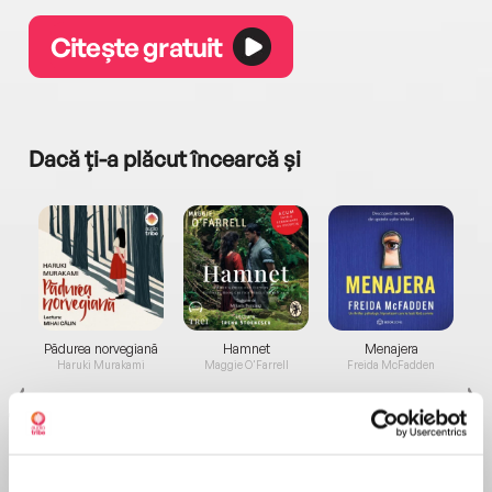
Citește gratuit
Dacă ți-a plăcut încearcă și
a...
Pădurea norvegiană
Hamnet
Menajera
I
Haruki Murakami
Maggie O'Farrell
Freida McFadden