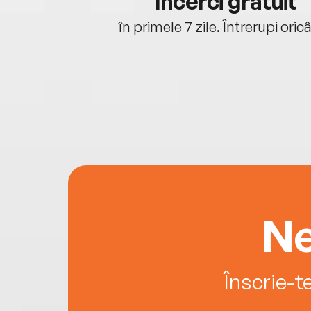
cu tine
Încerci gratuit
oriunde ești.
în primele 7 zile. Întrerupi oric
Ne
Înscrie-t