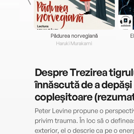
eria...
Pădurea norvegiană
E
ris
Haruki Murakami
Despre
Trezirea tigru
înnăscută de a depăși
copleșitoare (rezuma
Peter Levine propune o perspecti
privim trauma. În loc să o define
exterior, el o descrie ca pe o ene