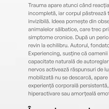
Trauma apare atunci când reacți
incompletă, iar corpul păstrează
invizibilă. Ideea pornește din ob
animalelor sălbatice, care trec pri
simptome cronice. După un perico
revin la echilibru. Autorul, fonda
Experiencing, susține că oamenii
capacitate naturală de autoreglare
nervos activează răspunsuri de lu
mobilizată nu se descarcă, apare
experiență corporală persistentă,
hiperactivare sau amorțeală emoț