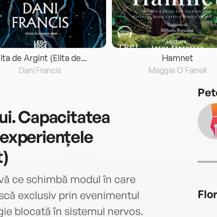
lita de Argint (Elita de...
Hamnet
Dani Francis
Maggie O'Farrell
Pet
lui. Capacitatea
 experiențele
t)
vă ce schimbă modul în care
Flo
ască exclusiv prin evenimentul
rgie blocată în sistemul nervos.