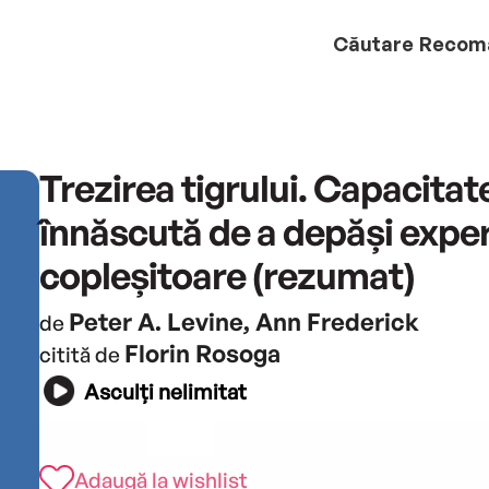
Căutare
Recom
Trezirea tigrului. Capacitat
înnăscută de a depăși exper
copleșitoare (rezumat)
Peter A. Levine, Ann Frederick
de
Florin Rosoga
citită de
Asculți nelimitat
Adaugă la wishlist