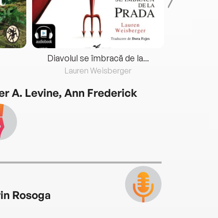
Diavolul se îmbracă de la...
Lauren Weisberger
Fre
er A. Levine, Ann Frederick
rin Rosoga