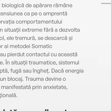
a biologică de apărare rămâne
 tensiunea ca pe o amprentă
servația comportamentului
n situații extreme fără a dezvolta
l, ele tremură, se descarcă și
tor al metodei Somatic
 au pierdut contactul cu această
. În situații traumatice, sistemul
ptă, fugă sau îngheț. Dacă energia
 un blocaj. Trauma devine o
 manifestată prin anxietate,
ională.